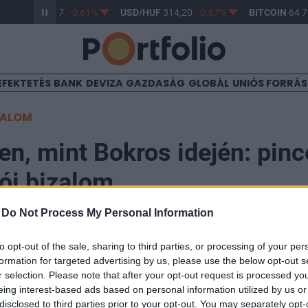
R/HUF
363,17
-0,61%
USD/HUF
314,20
-0,87%
BITCOIN
64 76
EFEKTETÉS
BANK
DEVIZA
GAZDASÁG
GLOBÁL
UNIÓS FORRÁ
TALOM
n, mint Bokros idején: pin
ói bizalom
-
Do Not Process My Personal Information
0
to opt-out of the sale, sharing to third parties, or processing of your per
formation for targeted advertising by us, please use the below opt-out s
je óta rohamosan romló GKI konjunktúra-index az idei é
r selection. Please note that after your opt-out request is processed y
onton kezdte - olvasható a GKI Gazdaságkutató Zrt. ált
eing interest-based ads based on personal information utilized by us or
disclosed to third parties prior to your opt-out. You may separately opt-