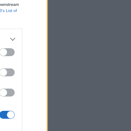
éra, sem a
 downstream
B’s List of
ossági bizalom
pontján, -66.1
zalmi index zuhanása
izetéses