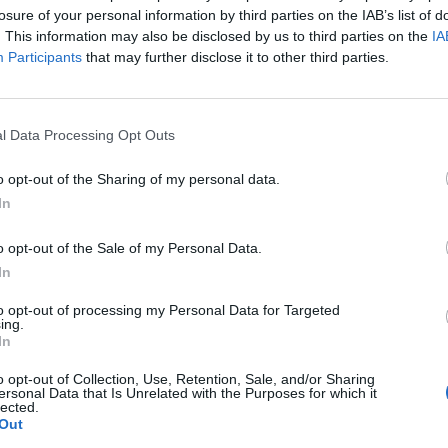
al - készített felmérésben. Eszerint sem az üzleti szf
losure of your personal information by third parties on the IAB’s list of
t még soha olyan pesszimista, mint 2009 januárjában.
. This information may also be disclosed by us to third parties on the
IA
Participants
that may further disclose it to other third parties.
ndexe -39.8 pontra csökkent a decemberi 36,7-ről, s ebben a lak
játszott nagyobb szerepet, ennek indexe ugyanis történelmi mély
i bizalmi index -30.5-ra esett a decemberi 28.2-ről. Az ipari bi
l Data Processing Opt Outs
an fékeződött, de januárban kissé ismét gyorsult. Egyaránt...
o opt-out of the Sharing of my personal data.
In
ASÓNK!
a portfolio.hu hírarchívumához tartozik, melynek olvasása előf
o opt-out of the Sale of my Personal Data.
ötött.
In
övetkezőket tartalmazza:
to opt-out of processing my Personal Data for Targeted
ing.
 teljes cikkarchívum
In
 BÉT elmúlt 2 év napon belüli
o opt-out of Collection, Use, Retention, Sale, and/or Sharing
ersonal Data that Is Unrelated with the Purposes for which it
lected.
Out
Előfizetés