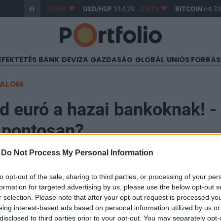
/HUF
363,44
-0,54%
USD/HUF
314,29
-0,84%
BITCOIN
64 708
EFEKTETÉS
BANK
DEVIZA
GAZDASÁG
GLOBÁL
UNIÓS FORRÁ
TALOM
rd euró a hazai bankoknak! - 
z pontosan?
-
Do Not Process My Personal Information
2
to opt-out of the sale, sharing to third parties, or processing of your per
formation for targeted advertising by us, please use the below opt-out s
lutáni bejelentése szerint egy szokatlan eszközzel h
r selection. Please note that after your opt-out request is processed y
 biztosít a hazai pénzintézeteknek. A hat hónapos futa
eing interest-based ads based on personal information utilized by us or
disclosed to third parties prior to your opt-out. You may separately opt-