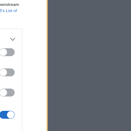
agyar Nemzeti
 downstream
zköz!
B’s List of
hezen és drágán
én, a
 tőkeerős
ott...
izetéses