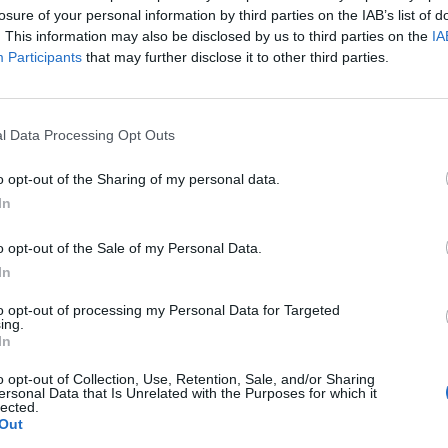
piacinál, azonban a hozzájutást feltételekhez köti a M
losure of your personal information by third parties on the IAB’s list of
 17:03 Euróhoz jutnak a bankok! Itt az új jegybanki es
. This information may also be disclosed by us to third parties on the
IA
Participants
that may further disclose it to other third parties.
zai bankrendszer devizaforráshoz jutási problémái ismertek: ne
 frankot. Ez gondot okoz a hitelezési tevékenység minden terület
 meglévő hitelportfólió kezelésén át az új hitel kihelyezéséig. A
l Data Processing Opt Outs
ező leánybankok helyzete valamivel egyszerűbb, de nehézségek 
o opt-out of the Sharing of my personal data.
In
ASÓNK!
a portfolio.hu hírarchívumához tartozik, melynek olvasása előf
o opt-out of the Sale of my Personal Data.
ötött.
In
övetkezőket tartalmazza:
to opt-out of processing my Personal Data for Targeted
ing.
 teljes cikkarchívum
In
 BÉT elmúlt 2 év napon belüli
o opt-out of Collection, Use, Retention, Sale, and/or Sharing
ersonal Data that Is Unrelated with the Purposes for which it
lected.
Out
Előfizetés