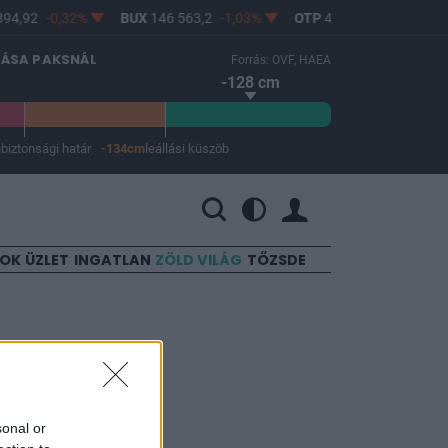
94,92
-0,32%
BUX
146 563,2
-1,03%
OTP
45 900
-1,82%
LÁSA PAKSNÁL
Forrás: OVF, HAEA
-128 cm
m
biztonsági határ
-134cm
leállási küszöb
 a leállási küszöb -134 cm.
SOK
ÜZLET
INGATLAN
ZÖLD VILÁG
TŐZSDE
sonal or