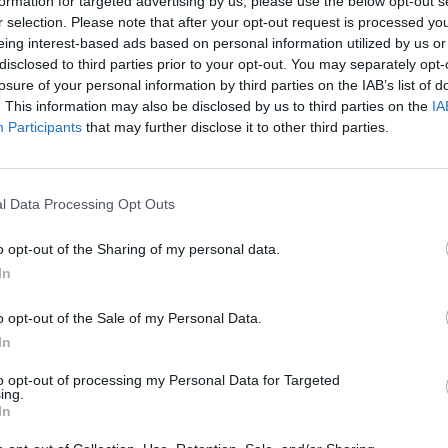
formation for targeted advertising by us, please use the below opt-out s
r selection. Please note that after your opt-out request is processed y
6
eing interest-based ads based on personal information utilized by us or
disclosed to third parties prior to your opt-out. You may separately opt-
losure of your personal information by third parties on the IAB’s list of
 készfizető kezességet vállal az állam azon állampo
. This information may also be disclosed by us to third parties on the
IA
akik önhibájukon kívül, 2008. szeptember 30-a után ves
Participants
that may further disclose it to other third parties.
ntette be Budai Bernadett kormányszóvivő a kormány sz
koztatón.
l Data Processing Opt Outs
ítást jelent a korábbiakhoz képest. A részletekről beszélve Buda
zötti, a törlesztőrészletek csökkentéséről szóló szerződésmódosí
o opt-out of the Sharing of my personal data.
 és a csökkentett törlesztőrészlet különbözetének fizetését a hitel
In
 két év lejárta után...
o opt-out of the Sale of my Personal Data.
In
ASÓNK!
to opt-out of processing my Personal Data for Targeted
a portfolio.hu hírarchívumához tartozik, melynek olvasása előf
ing.
ötött.
In
övetkezőket tartalmazza: