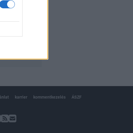
ánlat
karrier
kommentkezelés
ÁSZF