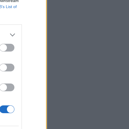
 downstream
B’s List of
lakáshiteleinél - az
et 2009. szeptember
Állami garancia
izetéses