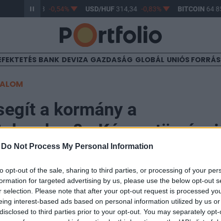
R/HUF
363,43
-0,54%
USD/HUF
314,34
-0,83%
BITCOIN
64 85
EFEKTETÉS
BANK
DEVIZA
GAZDASÁG
GLOBÁL
UNIÓS FORRÁ
TALOM
egít a kormány a
teleseken? - Kész a törvényj
-
Do Not Process My Personal Information
9
to opt-out of the sale, sharing to third parties, or processing of your per
formation for targeted advertising by us, please use the below opt-out s
r selection. Please note that after your opt-out request is processed y
újtotta a kormány az Országgyűlésnek azt a törvényja
eing interest-based ads based on personal information utilized by us or
ba jutott devizahiteleseket. Azok, akik szeptember 30. 
disclosed to third parties prior to your opt-out. You may separately opt-