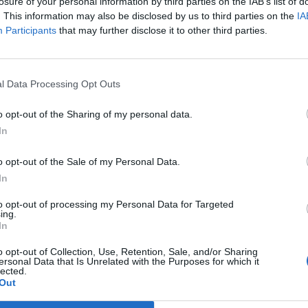
hetik hitelük felfüggesztését legfeljebb két évre.
losure of your personal information by third parties on the IAB’s list of
. This information may also be disclosed by us to third parties on the
IA
kezesként felel a meghatározott feltételeknek megfelelő adósok 
Participants
that may further disclose it to other third parties.
javaslatot kedden nyújtották be az Országgyűlésnek. A kezesség
nyezni - emeli ki az Index.Kapcsolódó cikkünk2009.02.04 13:53
shitelek visszafizetése mögé! (3.)A szerződésmódosítást...
l Data Processing Opt Outs
o opt-out of the Sharing of my personal data.
ASÓNK!
In
a portfolio.hu hírarchívumához tartozik, melynek olvasása előf
o opt-out of the Sale of my Personal Data.
ötött.
In
övetkezőket tartalmazza:
to opt-out of processing my Personal Data for Targeted
 teljes cikkarchívum
ing.
 BÉT elmúlt 2 év napon belüli
In
o opt-out of Collection, Use, Retention, Sale, and/or Sharing
ersonal Data that Is Unrelated with the Purposes for which it
lected.
Előfizetés
Out