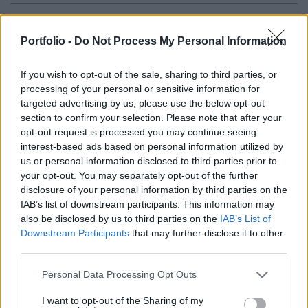
Nobel-díjat - legalábbis gazdaságit - érdemelne
az, aki anélkül húzza ki Magyarországot a
Portfolio -
Do Not Process My Personal Information
válságból, hogy tüntetések törnének ki, vagy az
If you wish to opt-out of the sale, sharing to third parties, or
ország még inkább eladósodna - írja egy cseh
processing of your personal or sensitive information for
napilap, a Hospodárské Noviny.
targeted advertising by us, please use the below opt-out
section to confirm your selection. Please note that after your
Az MTI tudósítása szerint az újság rámutat: a mai
opt-out request is processed you may continue seeing
magyarországi helyzetben összefonódik a korábbi
interest-based ads based on personal information utilized by
kormányok pazarló és populista politikája következtében
us or personal information disclosed to third parties prior to
kialakult költségvetési hiány a globális válsággal és a
your opt-out. You may separately opt-out of the further
disclosure of your personal information by third parties on the
külföldi beruházások megfogyatkozásával. Mindezt tetézi
IAB’s list of downstream participants. This information may
a háztartások eladósodása, az ország súlyos politikai
also be disclosed by us to third parties on the
IAB’s List of
megosztottsága, aminek következtében nő...
Downstream Participants
that may further disclose it to other
third parties.
KEDVES OLVASÓNK!
Personal Data Processing Opt Outs
A keresett cikk a portfolio.hu hírarchívumához
I want to opt-out of the Sharing of my