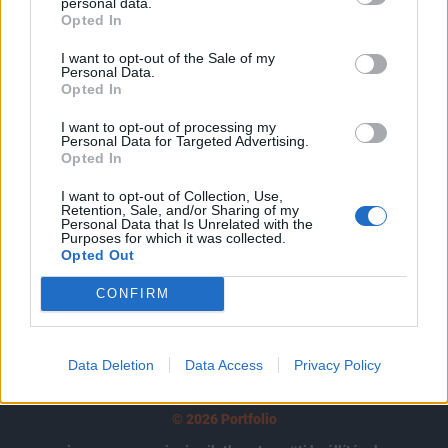
tartozik, melynek olvasása előfizetéses
personal data.
Opted In
regisztrációhoz kötött.
I want to opt-out of the Sale of my
Az előfizetés a következőket tartalmazza:
Personal Data.
Opted In
Portfolio.hu teljes cikkarchívum
Kötéslisták: BÉT elmúlt 2 év napon belüli
I want to opt-out of processing my
kötéslistái
Personal Data for Targeted Advertising.
Opted In
Előfizetés
I want to opt-out of Collection, Use,
Retention, Sale, and/or Sharing of my
Personal Data that Is Unrelated with the
Purposes for which it was collected.
Opted Out
MÁR ELŐFIZETŐNK VAGY?
BEJELENTKEZÉS
CONFIRM
Data Deletion
Data Access
Privacy Policy
© 2026 Portfolio