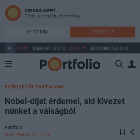
FRISSS APP!
Tény, elemzés, vélemény
MOST NEM
LETÖLTÖM
,02
-0,65%
USD/HUF
313,72
-1,03%
BITCOIN
65 210,66
1,47
ELŐFIZETŐI TARTALOM
Nobel-díjat érdemel, aki kivezet
minket a válságból
Portfolio
2009. február 17. 15:20