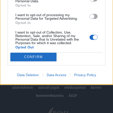
kötéslistái
Personal Data.
Opted In
Előfizetés
I want to opt-out of processing my
Personal Data for Targeted Advertising.
Opted In
MÁR ELŐFIZETŐNK VAGY?
BEJELENTKEZÉS
I want to opt-out of Collection, Use,
Retention, Sale, and/or Sharing of my
Personal Data that Is Unrelated with the
Purposes for which it was collected.
Opted Out
CONFIRM
© 2026 Portfolio
Data Deletion
Data Access
Privacy Policy
impresszum
jogi nyilatkozat
süti beállítások
adatvédelem
szerzői jogok
médiaajánlat
karrier
kommentkezelés
ÁSZF