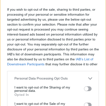
a PricewaterhouseCoopers cégtársa.
If you wish to opt-out of the sale, sharing to third parties, or
Ha adóátrendezésnek fogjuk fel a lépéseket, akkor az irány
processing of your personal or sensitive information for
elfogadható, főként ha a három szorító tényezőt, a
targeted advertising by us, please use the below opt-out
gazdasági válságot, a konvergenciaprogramot és a
section to confirm your selection. Please note that after your
versenyképességet is figyelembe vesszük - mondta Erdős,
opt-out request is processed you may continue seeing
aki ugyanakkor rámutatott: a GDP-arányos adóterhelés
interest-based ads based on personal information utilized by
idehaza 44,9 százalékos, ami a régióban kiugróan a
us or personal information disclosed to third parties prior to
your opt-out. You may separately opt-out of the further
legnagyobb. A szakértő megjegyezte: ha a társasaági...
disclosure of your personal information by third parties on the
IAB’s list of downstream participants. This information may
also be disclosed by us to third parties on the
IAB’s List of
KEDVES OLVASÓNK!
Downstream Participants
that may further disclose it to other
A keresett cikk a portfolio.hu hírarchívumához
third parties.
tartozik, melynek olvasása előfizetéses
Personal Data Processing Opt Outs
regisztrációhoz kötött.
I want to opt-out of the Sharing of my
Az előfizetés a következőket tartalmazza:
personal data.
Opted In
Portfolio.hu teljes cikkarchívum
Kötéslisták: BÉT elmúlt 2 év napon belüli
I want to opt-out of the Sale of my