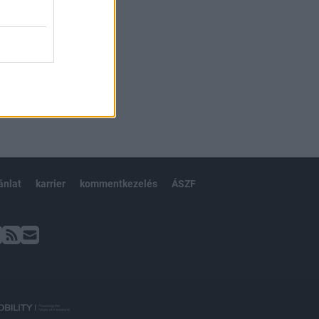
ánlat
karrier
kommentkezelés
ÁSZF