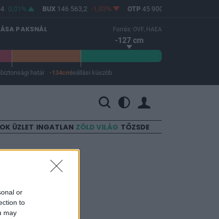
4
0,01%
BUX
146 563,2
-1,03%
OTP
45 900
-1,82%
MOL
LÁSA PAKSNÁL
Forrás: OVF, HAEA
-127 cm
m
biztonsági határ
-134cm
leállási küszöb
 a leállási küszöb -134 cm.
SOK
ÜZLET
INGATLAN
ZÖLD VILÁG
TŐZSDE
sonal or
ection to
ou may