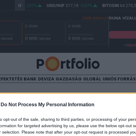
HUF
365,44
0,01%
USD/HUF
317,18
0,07%
BITCOIN
64 270,5
DUNA VÍZÁL
Mit jelent ez?
3. blokk
4. blokk
0 MW
0 MW
/ 500 MW
/ 500 MW
/ 500 MW
-144c
A Duna vízállása Paksnál -127 cm. A biztonsági határ -144 cm,
EFEKTETÉS
BANK
DEVIZA
GAZDASÁG
GLOBÁL
UNIÓS FORRÁ
TALOM
-
Do Not Process My Personal Information
Kész a túlélőcsomag
to opt-out of the sale, sharing to third parties, or processing of your per
formation for targeted advertising by us, please use the below opt-out s
r selection. Please note that after your opt-out request is processed y
4