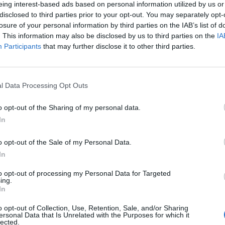
eing interest-based ads based on personal information utilized by us or
disclosed to third parties prior to your opt-out. You may separately opt-
lkozásoknak összeállított, a válság hatásainak enyhíté
losure of your personal information by third parties on the IAB’s list of
dta hírül az MTI. A cégek egy 1400 milliárdos és egy n
. This information may also be disclosed by us to third parties on the
IA
Participants
that may further disclose it to other third parties.
tól várhatják a túlélést.
azdasági válság kezelésére a kormány mintegy kétéves időtart
lított össze, amelyből már 560 milliárd forint elérhető a hazai 
l Data Processing Opt Outs
. Emellett a kis- és középvállalkozások megrendeléseinek biztos
gy kétezer milliárd forintos csomagot is összeállított...
o opt-out of the Sharing of my personal data.
In
ASÓNK!
o opt-out of the Sale of my Personal Data.
In
a portfolio.hu hírarchívumához tartozik, melynek olvasása előf
ötött.
to opt-out of processing my Personal Data for Targeted
ing.
övetkezőket tartalmazza:
In
 teljes cikkarchívum
o opt-out of Collection, Use, Retention, Sale, and/or Sharing
 BÉT elmúlt 2 év napon belüli
ersonal Data that Is Unrelated with the Purposes for which it
lected.