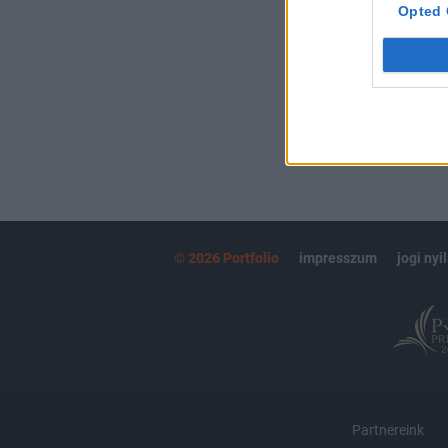
kötéslistái
Opted 
MÁR ELŐFIZETŐ
© 2026 Portfolio
impresszum
jogi nyi
Partnereink