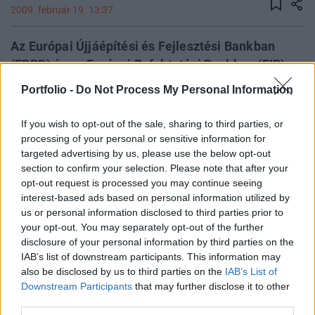
2009. február 19. 13:37
Az Európai Újjáépítési és Fejlesztési Bankban
(EBRD) és az Európai Befektetési Bankban (EIB)
már dolgoznak egy ahhoz hasonló bankmentő
Portfolio -
Do Not Process My Personal Information
terven, amilyet Gyurcsány Ferenc a kelet-európai
bankrendszer megsegítésére szorgalmazott
If you wish to opt-out of the sale, sharing to third parties, or
szerdán, csakúgy, mint korábban az osztrák
processing of your personal or sensitive information for
targeted advertising by us, please use the below opt-out
kormány - tudósít az MTI. Az Európai Bizottság
section to confirm your selection. Please note that after your
viszont "visszafogott" a tervvel kapcsolatban, írta
opt-out request is processed you may continue seeing
csütörtökön a Le Figaro című francia napilap.
interest-based ads based on personal information utilized by
us or personal information disclosed to third parties prior to
A párizsi újság kommentárja szerint a magyar kormányfő
your opt-out. You may separately opt-out of the further
"döntő érvvel" rendelkezik: az uniós kelet-európai országok
disclosure of your personal information by third parties on the
kereskedelmi bankjai többségében külföldi csoportok
IAB’s list of downstream participants. This information may
also be disclosed by us to third parties on the
IAB’s List of
tulajdonában vannak. Ezért mondhatja Gyurcsány, hogy a
Downstream Participants
that may further disclose it to other
külföldi kormányok felelősséggel tartoznak bankjaik
third parties.
leányvállalataiért. Mivel az osztrák bankok, az Erste Bank,