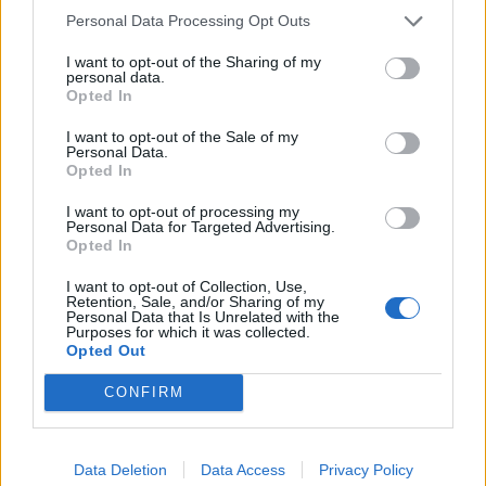
a Raiffeisen International és a Bank...
Personal Data Processing Opt Outs
I want to opt-out of the Sharing of my
personal data.
KEDVES OLVASÓNK!
Opted In
A keresett cikk a portfolio.hu hírarchívumához
I want to opt-out of the Sale of my
tartozik, melynek olvasása előfizetéses
Personal Data.
Opted In
regisztrációhoz kötött.
I want to opt-out of processing my
Az előfizetés a következőket tartalmazza:
Personal Data for Targeted Advertising.
Portfolio.hu teljes cikkarchívum
Opted In
Kötéslisták: BÉT elmúlt 2 év napon belüli
I want to opt-out of Collection, Use,
kötéslistái
Retention, Sale, and/or Sharing of my
Personal Data that Is Unrelated with the
Purposes for which it was collected.
Opted Out
Előfizetés
CONFIRM
MÁR ELŐFIZETŐNK VAGY?
BEJELENTKEZÉS
Data Deletion
Data Access
Privacy Policy