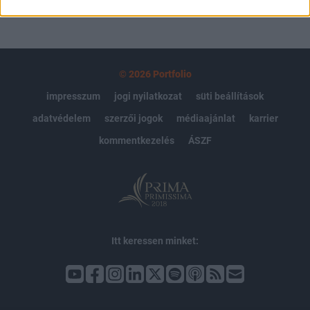
© 2026 Portfolio
impresszum
jogi nyilatkozat
süti beállítások
adatvédelem
szerzői jogok
médiaajánlat
karrier
kommentkezelés
ÁSZF
Itt keressen minket: