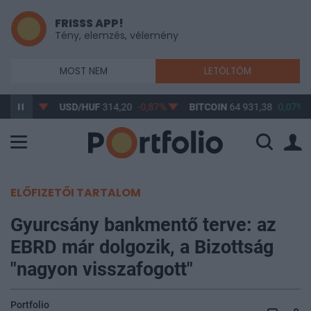
FRISSS APP!
Tény, elemzés, vélemény
MOST NEM
LETÖLTÖM
-0,61%
USD/HUF
314,20
-0,87%
BITCOIN
64 931,38
0,07%
ELŐFIZETŐI TARTALOM
Gyurcsány bankmentő terve: az
EBRD már dolgozik, a Bizottság
"nagyon visszafogott"
Portfolio