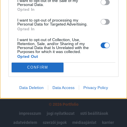
I want to opt-out of the Sale of my
Az előfizetés a következőket tartalmazza:
Personal Data.
Opted In
Portfolio.hu teljes cikkarchívum
Kötéslisták: BÉT elmúlt 2 év napon belüli
I want to opt-out of processing my
Personal Data for Targeted Advertising.
kötéslistái
Opted In
Előfizetés
I want to opt-out of Collection, Use,
Retention, Sale, and/or Sharing of my
Personal Data that Is Unrelated with the
Purposes for which it was collected.
Opted Out
MÁR ELŐFIZETŐNK VAGY?
BEJELENTKEZÉS
CONFIRM
Data Deletion
Data Access
Privacy Policy
© 2026 Portfolio
impresszum
jogi nyilatkozat
süti beállítások
adatvédelem
szerzői jogok
médiaajánlat
karrier