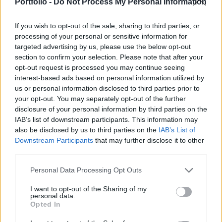
Portfolio -
Do Not Process My Personal Information
kedvezményes kamatozású kölcsönökre
vonatkozó magyarországi ideiglenes
If you wish to opt-out of the sale, sharing to third parties, or
programokat.
processing of your personal or sensitive information for
targeted advertising by us, please use the below opt-out
Az Európai Bizottság az EK-Szerződés állami
section to confirm your selection. Please note that after your
támogatásokra vonatkozó szabályai értelmében
opt-out request is processed you may continue seeing
engedélyezett két, vállalkozásoknak szánt támogatási
interest-based ads based on personal information utilized by
intézkedést, amelyet Magyarország a jelenlegi gazdasági
us or personal information disclosed to third parties prior to
your opt-out. You may separately opt-out of the further
válság kezelése érdekében helyezett kilátásba. Az első
disclosure of your personal information by third parties on the
intézkedésnek köszönhetően 2009 és 2010 folyamán
IAB’s list of downstream participants. This information may
legfeljebb 500 000 euró összegű támogatás nyújtására
also be disclosed by us to third parties on the
IAB’s List of
nyílik...
Downstream Participants
that may further disclose it to other
third parties.
KEDVES OLVASÓNK!
Personal Data Processing Opt Outs
A keresett cikk a portfolio.hu hírarchívumához
I want to opt-out of the Sharing of my
personal data.
tartozik, melynek olvasása előfizetéses
Opted In
regisztrációhoz kötött.