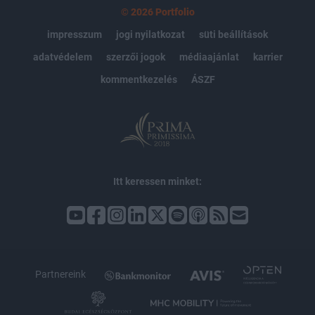
© 2026 Portfolio
impresszum
jogi nyilatkozat
süti beállítások
adatvédelem
szerzői jogok
médiaajánlat
karrier
kommentkezelés
ÁSZF
Itt keressen minket:
Partnereink