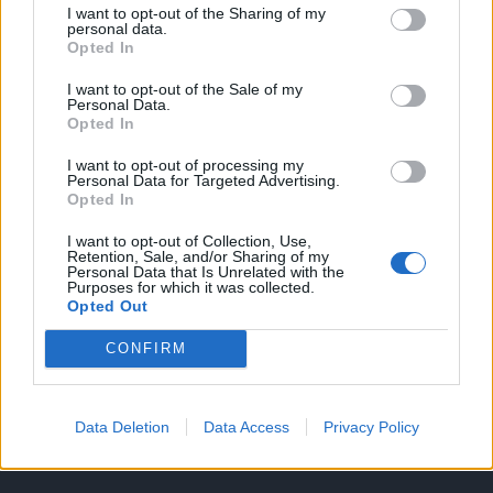
I want to opt-out of the Sharing of my
A keresett cikk a portfolio.hu hírarchívumához
personal data.
Opted In
tartozik, melynek olvasása előfizetéses
regisztrációhoz kötött.
I want to opt-out of the Sale of my
Personal Data.
Az előfizetés a következőket tartalmazza:
Opted In
Portfolio.hu teljes cikkarchívum
I want to opt-out of processing my
Kötéslisták: BÉT elmúlt 2 év napon belüli
Personal Data for Targeted Advertising.
Opted In
kötéslistái
I want to opt-out of Collection, Use,
Retention, Sale, and/or Sharing of my
Előfizetés
Personal Data that Is Unrelated with the
Purposes for which it was collected.
Opted Out
MÁR ELŐFIZETŐNK VAGY?
BEJELENTKEZÉS
CONFIRM
Data Deletion
Data Access
Privacy Policy