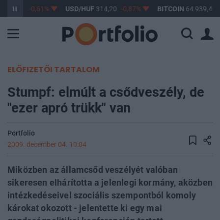
F
363,17
-0,61%
USD/HUF
314,20
-0,87%
BITCOIN
64 939,49
ELŐFIZETŐI TARTALOM
Stumpf: elmúlt a csődveszély, de
"ezer apró trükk" van
Portfolio
2009. december 04. 10:04
Miközben az államcsőd veszélyét valóban
sikeresen elhárította a jelenlegi kormány, aközben
intézkedéseivel szociális szempontból komoly
károkat okozott - jelentette ki egy mai