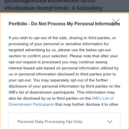
gazdaságpolitikai konferencián tartott
előadásában Stumpf István. A Századvég
Alapítvány elnöke, volt kancelláriaminiszter
szerint most az a fontos, hogy a kormány milyen
Portfolio -
Do Not Process My Personal Information
állapotban adja át az országot a következő
politikai erőnek, amely adott esetben hiába szerez
If you wish to opt-out of the sale, sharing to third parties, or
processing of your personal or sensitive information for
akár kétharmados többséget is, ez önmagában
targeted advertising by us, please use the below opt-out
nem elég.
section to confirm your selection. Please note that after your
opt-out request is processed you may continue seeing
Az ICEG és a HBLF által szervezett konferencián Stumpf
interest-based ads based on personal information utilized by
megjegyezte: az egyik nézet szerint a válságkezelő
us or personal information disclosed to third parties prior to
kormány munkája nyomán elmúlt a csődveszély, stabilan
your opt-out. You may separately opt-out of the further
erősebb a forint, megindult a jegybanki kamatcsökkentési
disclosure of your personal information by third parties on the
IAB’s list of downstream participants. This information may
sorozat, javulnak a magyar gazdaság fundamentumai.
also be disclosed by us to third parties on the
IAB’s List of
Hozzátette: van egy másik nézet is, amely szerint "számos
Downstream Participants
that may further disclose it to other
pontos alá van aknázva a (2010-es) költségvetés"...
third parties.
Personal Data Processing Opt Outs
KEDVES OLVASÓNK!