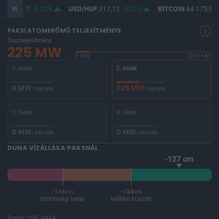
UF
365,47
0,02%
USD/HUF
317,12
0,05%
BITCOIN
64 175,91
PAKSI ATOMERŐMŰ TELJESÍTMÉNYE
Összteljesítmény
225 MW
0 MW
2000 MW
1. blokk
2. blokk
0 MW
225 MW
/ 500 MW
/ 500 MW
3. blokk
4. blokk
0 MW
0 MW
/ 500 MW
/ 500 MW
DUNA VÍZÁLLÁSA PAKSNÁL
-127 cm
-144cm
-134cm
biztonsági határ
leállási küszöb
Forrás: OVF, HAEA