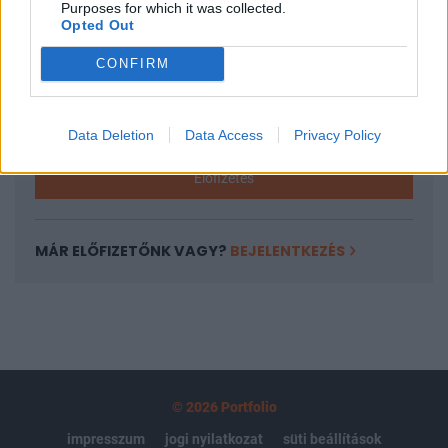
Purposes for which it was collected.
regisztrációhoz kötött.
Opted Out
Az előfizetés a következőket tartalmazza:
CONFIRM
Portfolio.hu teljes cikkarchívum
Kötéslisták: BÉT elmúlt 2 év napon belüli
kötéslistái
Data Deletion
Data Access
Privacy Policy
Előfizetés
MÁR ELŐFIZETŐNK VAGY?
BEJELENTKEZÉS
© 2026 Portfolio
impresszum
jogi nyilatkozat
süti beállítások