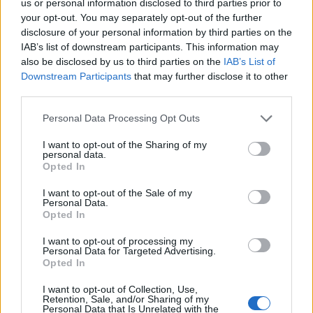
us or personal information disclosed to third parties prior to
repülőgépen utazott és lelte halálát a
your opt-out. You may separately opt-out of the further
disclosure of your personal information by third parties on the
repülőszerencsétlenségben szombat reggel. A
IAB’s list of downstream participants. This information may
jegybankár eurószkepticizimusáról is ismert volt.
also be disclosed by us to third parties on the
IAB’s List of
A cikk közlését az elhunyt jegybankelnök felesége
Downstream Participants
that may further disclose it to other
és a jegybank hagyta jóvá.
third parties.
Tavaly, mikor a legtöbb országban drámaian visszaesett a
Personal Data Processing Opt Outs
gazdaság, Lengyelország volt az egyetlen az európaiak
I want to opt-out of the Sharing of my
közül, ahol az éves GDP növekedni tudott. 2009-ben a
personal data.
Opted In
megelőző évhez képest 1,7%-kal növekedett a
gazdaság.Kapcsolódó cikkünk2010.01.12 13:45 Mitől
I want to opt-out of the Sale of my
nőnek a lengyelek?Miközben Európa a görög válság miatt
Personal Data.
Opted In
aggódik, a lengyel gazdaság az IMF előrejelzése szerint...
I want to opt-out of processing my
Personal Data for Targeted Advertising.
KEDVES OLVASÓNK!
Opted In
A keresett cikk a portfolio.hu hírarchívumához
I want to opt-out of Collection, Use,
Retention, Sale, and/or Sharing of my
tartozik, melynek olvasása előfizetéses
Personal Data that Is Unrelated with the