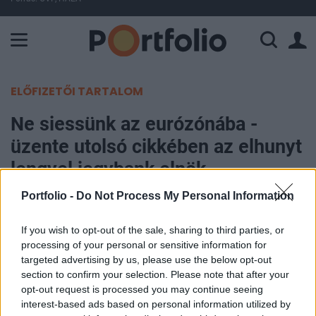
A Paksi Atomerőmű összteljesítménye 225 MW. A Duna vízállá
ELŐFIZETŐI TARTALOM
Ne siessünk az eurózónába -
üzente utolsó cikkében az elhunyt
lengyel jegybank elnök
Portfolio -
Do Not Process My Personal Information
Portfolio
2010. április 13. 14:36
If you wish to opt-out of the sale, sharing to third parties, or
processing of your personal or sensitive information for
Nem kell annyira sietni az eurózónába - üzente
targeted advertising by us, please use the below opt-out
section to confirm your selection. Please note that after your
utolsó írásában Slawomir Skrzypek, a lengyel
opt-out request is processed you may continue seeing
jegybank vezetője a Financial Times hasábjain.
interest-based ads based on personal information utilized by
Skrzypek is a Lech Kaczynskit szállító