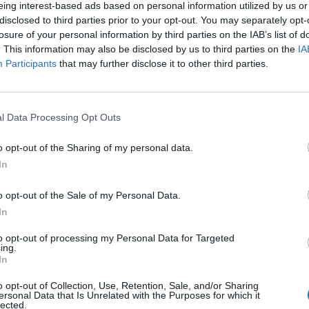
eing interest-based ads based on personal information utilized by us or
disclosed to third parties prior to your opt-out. You may separately opt-
mjén Zsolt és Navracsics Tibor lesznek Orbán Viktor m
losure of your personal information by third parties on the IAB’s list of
elyettesek. Nem tudni, hogy ugyanolyan rangban leszne
. This information may also be disclosed by us to third parties on the
IA
Participants
that may further disclose it to other third parties.
2010.03.18 09:25Orbán miniszterelnök-helyettese lehet Varga 
án mond le Orbán Viktor a pártelnökségről, a miniszterelnöki po
l Data Processing Opt Outs
 Zoltán vagy Kövér László esélyes, értesült az RTL Híradó. Az In
rga Mihály az esélyes, de a váltásra csak...
o opt-out of the Sharing of my personal data.
In
ASÓNK!
o opt-out of the Sale of my Personal Data.
In
a portfolio.hu hírarchívumához tartozik, melynek olvasása előf
ötött.
to opt-out of processing my Personal Data for Targeted
ing.
övetkezőket tartalmazza:
In
 teljes cikkarchívum
o opt-out of Collection, Use, Retention, Sale, and/or Sharing
 BÉT elmúlt 2 év napon belüli
ersonal Data that Is Unrelated with the Purposes for which it
lected.