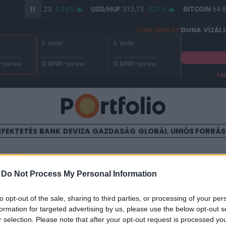
UR/HUF
362,23
0,14%
USD/HUF
313,73
0,21%
BITCOIN
64 8
DUNA VÍZÁL
Mit jelent ez?
3. blokk
4. blokk
0 MW
0 MW
/ 500 MW
/ 500 MW
/ 500 MW
-14
 Duna vízállása Paksnál -131 cm. A biztonsági határ -144 cm,
EFEKTETÉS
BANK
DEVIZA
GAZDASÁG
GLOBÁL
UNIÓS FORRÁ
TALOM
-
Do Not Process My Personal Information
ktornak három helyettese l
to opt-out of the sale, sharing to third parties, or processing of your per
formation for targeted advertising by us, please use the below opt-out s
r selection. Please note that after your opt-out request is processed y