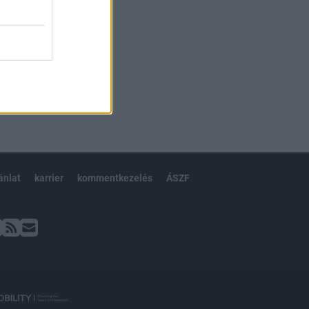
ánlat
karrier
kommentkezelés
ÁSZF