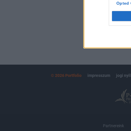
kötéslistái
Opted 
MÁR ELŐFIZETŐ
© 2026 Portfolio
impresszum
jogi nyi
Partnereink