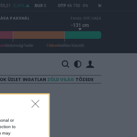
55,21
0,39%
BUX
0
OTP
46 750
0%
MOL
4 608
0%
LÁSA PAKSNÁL
Forrás: OVF, HAEA
-131 cm
4cm
biztonsági határ
-134cm
leállási küszöb
 a leállási küszöb -134 cm.
SOK
ÜZLET
INGATLAN
ZÖLD VILÁG
TŐZSDE
esz
sonal or
ection to
ou may