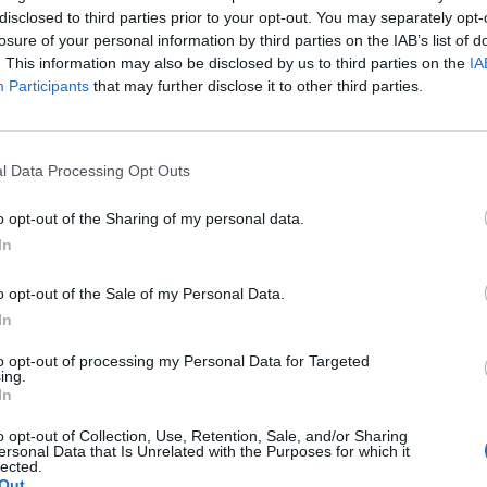
disclosed to third parties prior to your opt-out. You may separately opt-
losure of your personal information by third parties on the IAB’s list of
 választások második fordulójában 9 óráig a szavazásr
. This information may also be disclosed by us to third parties on the
IA
 az urnákhoz.
Participants
that may further disclose it to other third parties.
ti parlamenti választás második fordulójában a választásra jog
tos ugyanakkor látni, hogy az adatok nem igazán összevethetők
l Data Processing Opt Outs
 nem szavaznak. A legnagyobb arányban Békésben és Hevesben 
ő órákban a hagyományosan kevésbé aktív Budapesten volt a leg
o opt-out of the Sharing of my personal data.
In
ASÓNK!
o opt-out of the Sale of my Personal Data.
a portfolio.hu hírarchívumához tartozik, melynek olvasása előf
In
ötött.
to opt-out of processing my Personal Data for Targeted
ing.
övetkezőket tartalmazza:
In
 teljes cikkarchívum
 BÉT elmúlt 2 év napon belüli
o opt-out of Collection, Use, Retention, Sale, and/or Sharing
ersonal Data that Is Unrelated with the Purposes for which it
lected.
Out