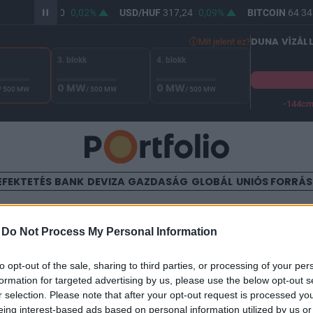
R/HUF
365,50
0,02%
USD/HUF
317,24
0,09%
BITCOIN
64 345
DUNA VÍZÁL
Mit jelent ez?
3. blokk
4. blokk
0 MW
0 MW
/ 500 MW
/ 500 MW
/ 500 MW
-144c
A Duna vízállása Paksnál -128 cm. A biztonsági határ -144 cm,
EFEKTETÉS
BANK
DEVIZA
GAZDASÁG
GLOBÁL
UNIÓS FORRÁ
TALOM
-
Do Not Process My Personal Information
ráig 8.5%-os volt a részvétel
to opt-out of the sale, sharing to third parties, or processing of your per
formation for targeted advertising by us, please use the below opt-out s
r selection. Please note that after your opt-out request is processed y
eing interest-based ads based on personal information utilized by us or