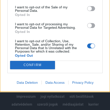
Az előfizetés a következőket tartalmazza:
I want to opt-out of the Sale of my
Portfolio.hu teljes cikkarchívum
Personal Data.
Kötéslisták: BÉT elmúlt 2 év napon belüli
Opted In
kötéslistái
I want to opt-out of processing my
Personal Data for Targeted Advertising.
Opted In
Előfizetés
I want to opt-out of Collection, Use,
Retention, Sale, and/or Sharing of my
Personal Data that Is Unrelated with the
MÁR ELŐFIZETŐNK VAGY?
BEJELENTKEZÉS
Purposes for which it was collected.
Opted Out
CONFIRM
Data Deletion
Data Access
Privacy Policy
© 2026 Portfolio
impresszum
jogi nyilatkozat
süti beállítások
adatvédelem
szerzői jogok
médiaajánlat
karrier