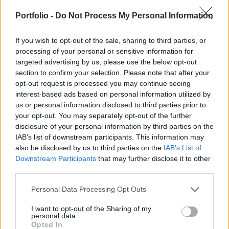
a kormánypárt hatalmát gyengítsék. Viszont
egymásnak is ellenfelei lehetnek abban, hogy ki
Portfolio -
Do Not Process My Personal Information
legyen a következő választáson a Fidesz első
számú kihívója.
If you wish to opt-out of the sale, sharing to third parties, or
processing of your personal or sensitive information for
targeted advertising by us, please use the below opt-out
Gyökeres változás várható a magyar politikában a
section to confirm your selection. Please note that after your
kormány és az ellenzék részéről is. Ez pedig a korábbinál
opt-out request is processed you may continue seeing
érdekesebbé teszi majd a közéletet - szögezte le Török
interest-based ads based on personal information utilized by
Gábor. Bár nem volt eleve elrendelve a végeredmény, az
us or personal information disclosed to third parties prior to
első forduló után már erre mutattak a jelek - közölte a
your opt-out. You may separately opt-out of the further
politológus. Szerinte a Fidesz elsöprő sikerét egyrészt a
disclosure of your personal information by third parties on the
politikai ellenfelei tehetetlenségének...
IAB’s list of downstream participants. This information may
also be disclosed by us to third parties on the
IAB’s List of
Downstream Participants
that may further disclose it to other
KEDVES OLVASÓNK!
third parties.
A keresett cikk a portfolio.hu hírarchívumához
Personal Data Processing Opt Outs
tartozik, melynek olvasása előfizetéses
I want to opt-out of the Sharing of my
regisztrációhoz kötött.
personal data.
Opted In