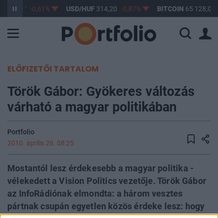
F
363,17
-0,61%
USD/HUF
314,20
-0,87%
BITCOIN
65 128,08
ELŐFIZETŐI TARTALOM
Török Gábor: Gyökeres változás
várható a magyar politikában
Portfolio
2010. április 26. 08:25
Mostantól lesz érdekesebb a magyar politika -
vélekedett a Vision Politics vezetője. Török Gábor
az InfoRádiónak elmondta: a három vesztes
pártnak csupán egyetlen közös érdeke lesz: hogy