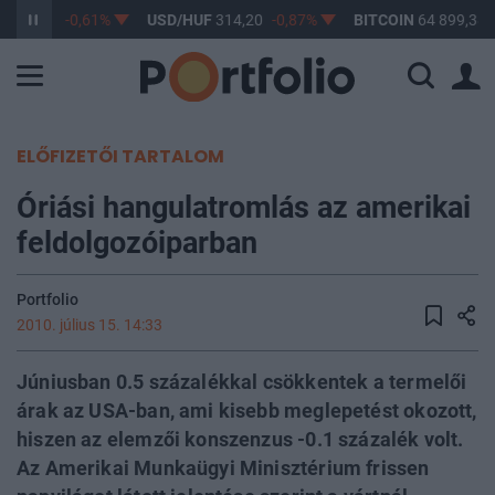
F
363,17
-0,61%
USD/HUF
314,20
-0,87%
BITCOIN
64 899,38
ELŐFIZETŐI TARTALOM
Óriási hangulatromlás az amerikai
feldolgozóiparban
Portfolio
2010. július 15. 14:33
Júniusban 0.5 százalékkal csökkentek a termelői
árak az USA-ban, ami kisebb meglepetést okozott,
hiszen az elemzői konszenzus -0.1 százalék volt.
Az Amerikai Munkaügyi Minisztérium frissen