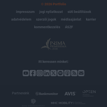
© 2026 Portfolio
impresszum
jogi nyilatkozat
süti beállítások
adatvédelem
szerzői jogok
médiaajánlat
karrier
kommentkezelés
ÁSZF
Itt keressen minket:
Partnereink