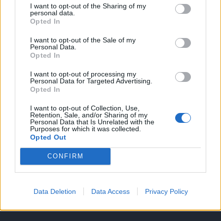
I want to opt-out of the Sharing of my
A keresett cikk a portfolio.hu hírarchívumához
personal data.
Opted In
tartozik, melynek olvasása előfizetéses
regisztrációhoz kötött.
I want to opt-out of the Sale of my
Personal Data.
Az előfizetés a következőket tartalmazza:
Opted In
Portfolio.hu teljes cikkarchívum
I want to opt-out of processing my
Kötéslisták: BÉT elmúlt 2 év napon belüli
Personal Data for Targeted Advertising.
Opted In
kötéslistái
I want to opt-out of Collection, Use,
Retention, Sale, and/or Sharing of my
Előfizetés
Personal Data that Is Unrelated with the
Purposes for which it was collected.
Opted Out
MÁR ELŐFIZETŐNK VAGY?
BEJELENTKEZÉS
CONFIRM
Data Deletion
Data Access
Privacy Policy