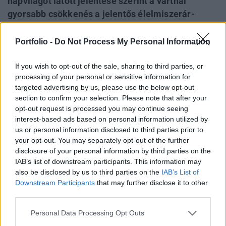
napvilágot látott jelentése szerint a vártnál
gyorsabb csökkenés a jelentős élelmiszerár-
esésnek tudható be. Fél háromkor jelentek meg a
New York-i Fed feldolgozóipari felmérésének
Portfolio -
Do Not Process My Personal Information
eredményei is, amelyek szerint a feldolgozóipari
vállalatok körében jelentősen nőtt a
If you wish to opt-out of the sale, sharing to third parties, or
processing of your personal or sensitive information for
pesszimizmus: a főindex értéke 19.57 pontról 5.08
targeted advertising by us, please use the below opt-out
pontra csökkent.
section to confirm your selection. Please note that after your
opt-out request is processed you may continue seeing
Júniusban 2.2 százalékkal csökkentek az élelmiszerek árai
interest-based ads based on personal information utilized by
az USA-ban (az élelmiszerek közül a legnagyobb, 21.8
us or personal information disclosed to third parties prior to
százalékos csökkenést a friss és a szárított zöldségek
your opt-out. You may separately opt-out of the further
kategóriájában mérték), ami miatt az egyhavi termelői
disclosure of your personal information by third parties on the
IAB’s list of downstream participants. This information may
árindex a vártnál nagyobb, 0.5 százalékos csökkenést
also be disclosed by us to third parties on the
IAB’s List of
jelzett. Az élelmiszerárakkal párhuzamosan az energiaárak
Downstream Participants
that may further disclose it to other
is csökkenetek (az előző hónap...
third parties.
Personal Data Processing Opt Outs
KEDVES OLVASÓNK!