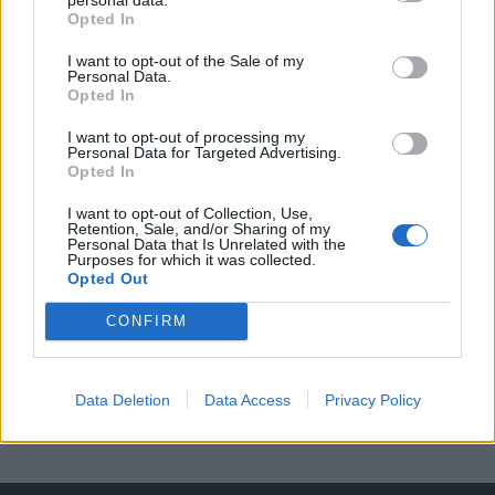
Opted In
A keresett cikk a portfolio.hu hírarchívumához
I want to opt-out of the Sale of my
tartozik, melynek olvasása előfizetéses
Personal Data.
regisztrációhoz kötött.
Opted In
Az előfizetés a következőket tartalmazza:
I want to opt-out of processing my
Personal Data for Targeted Advertising.
Portfolio.hu teljes cikkarchívum
Opted In
Kötéslisták: BÉT elmúlt 2 év napon belüli
I want to opt-out of Collection, Use,
kötéslistái
Retention, Sale, and/or Sharing of my
Personal Data that Is Unrelated with the
Purposes for which it was collected.
Előfizetés
Opted Out
CONFIRM
MÁR ELŐFIZETŐNK VAGY?
BEJELENTKEZÉS
Data Deletion
Data Access
Privacy Policy