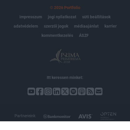
© 2026 Portfolio
impresszum
jogi nyilatkozat
süti beállítások
adatvédelem
szerzői jogok
médiaajánlat
karrier
kommentkezelés
ÁSZF
Itt keressen minket:
Partnereink