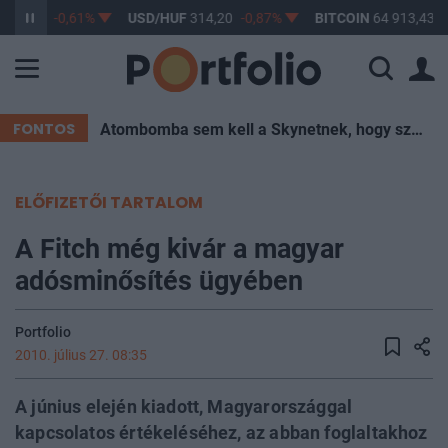
363,17
-0,61%
USD/HUF
314,20
-0,87%
BITCOIN
64 913,43
0
FONTOS
Atombomba sem kell a Skynetnek, hogy szétégessen minket – elég egy hőkupola
ELŐFIZETŐI TARTALOM
A Fitch még kivár a magyar
adósminősítés ügyében
Portfolio
2010. július 27. 08:35
A június elején kiadott, Magyarországgal
kapcsolatos értékeléséhez, az abban foglaltakhoz