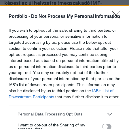
képest az új helyzetre (megszakadó IMF-
együttműködés) tekintettel sem kívánt
Portfolio -
Do Not Process My Personal Information
kiegészítést fűzni a Fitch Ratings - jelezte az
információt a legnagyobb európai hitelminősítő a
If you wish to opt-out of the sale, sharing to third parties, or
Napi Gazdaság kérdésére. Mint ismert, múlt
processing of your personal or sensitive information for
pénteken a Moody’s és az S&P is negatív üzenetet
targeted advertising by us, please use the below opt-out
közvetített, illetve lépést tett a magyar
section to confirm your selection. Please note that after your
opt-out request is processed you may continue seeing
adósbesorolás ügyében.
interest-based ads based on personal information utilized by
us or personal information disclosed to third parties prior to
Kapcsolódó cikkünk2010.07.23 13:54 Újra negatív kilátást
your opt-out. You may separately opt-out of the further
adott az S&P - Hajszálra a bóvlitólA Fitch Ratings 2009.
disclosure of your personal information by third parties on the
március 2. óta "BBB-" besorolást tart érvényben negatív,
IAB’s list of downstream participants. This information may
azaz leminősítést valószínűsítő kilátással a magyar
also be disclosed by us to third parties on the
IAB’s List of
adósminősítésre. A cég idén júniusban kiadott jelentésében
Downstream Participants
that may further disclose it to other
a lap emlékeztetője szerint többek között azt emelte ki,
third parties.
hogy a magyar besorolás...
Personal Data Processing Opt Outs
I want to opt-out of the Sharing of my
KEDVES OLVASÓNK!
personal data.