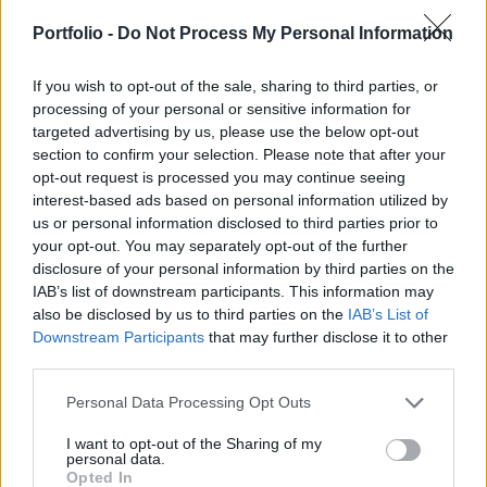
Ezek szerint az euróövezet adósságválságának
legrosszabb fejezetét már magunk mögött
Portfolio -
Do Not Process My Personal Information
hagytuk, viszont az USA-nak hiteles hosszú távú
fiskális tervet kell leraknia az asztalra.
If you wish to opt-out of the sale, sharing to third parties, or
processing of your personal or sensitive information for
targeted advertising by us, please use the below opt-out
Az Egyesült Államok kormánya hiteles költségvetési
section to confirm your selection. Please note that after your
konszolidációs tervet kell felmutasson annak érdekében,
opt-out request is processed you may continue seeing
hogy megtarthassa első osztályú, Aaa adósbesorolását -
interest-based ads based on personal information utilized by
fejtette ki a Dow Jones hírügynökségnek adott interjújában
us or personal information disclosed to third parties prior to
Steve Hess, a Moody's vezető szakértője. Ellentétben az
your opt-out. You may separately opt-out of the further
Egyesült Államokkal, az ázsiai országok adósságának
disclosure of your personal information by third parties on the
megítélése pozitív és gazdaságaik...
IAB’s list of downstream participants. This information may
also be disclosed by us to third parties on the
IAB’s List of
Downstream Participants
that may further disclose it to other
KEDVES OLVASÓNK!
third parties.
A keresett cikk a portfolio.hu hírarchívumához
Personal Data Processing Opt Outs
tartozik, melynek olvasása előfizetéses
I want to opt-out of the Sharing of my
regisztrációhoz kötött.
personal data.
Opted In