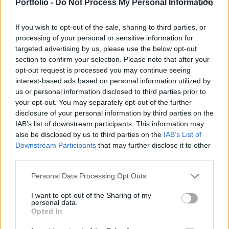
méretét sem változtatta meg. Ezzel már 2009
Portfolio -
Do Not Process My Personal Information
márciusa óta fél százalékos a brit alapkamat.
If you wish to opt-out of the sale, sharing to third parties, or
A mai monetáris tanács ülésen feltehetően volt, aki a
processing of your personal or sensitive information for
kamatláb emelését támogatta a 2%-os célnál jóval
targeted advertising by us, please use the below opt-out
section to confirm your selection. Please note that after your
magasabb (3,2%-os) infláció miatt, míg lehetett olyan is,
opt-out request is processed you may continue seeing
aki a monetáris élénkítő program (értékpapír-vásárlások)
interest-based ads based on personal information utilized by
keretösszege kibővítését támogatta. Az alapkamat
us or personal information disclosed to third parties prior to
várhatóan a jövő év második fele előtt nem fog emelkedni,
your opt-out. You may separately opt-out of the further
illetve ha romlanának a brit gazdaság...
disclosure of your personal information by third parties on the
IAB’s list of downstream participants. This information may
also be disclosed by us to third parties on the
IAB’s List of
KEDVES OLVASÓNK!
Downstream Participants
that may further disclose it to other
third parties.
A keresett cikk a portfolio.hu hírarchívumához
tartozik, melynek olvasása előfizetéses
Personal Data Processing Opt Outs
regisztrációhoz kötött.
I want to opt-out of the Sharing of my
personal data.
Az előfizetés a következőket tartalmazza:
Opted In
Portfolio.hu teljes cikkarchívum