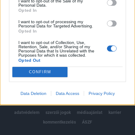
I want to opt-out of the Sale of my
Kötéslisták: BÉT elmúlt 2 év napon belüli
Personal Data.
kötéslistái
Opted In
I want to opt-out of processing my
Előfizetés
Personal Data for Targeted Advertising.
Opted In
I want to opt-out of Collection, Use,
MÁR ELŐFIZETŐNK VAGY?
BEJELENTKEZÉS
Retention, Sale, and/or Sharing of my
Personal Data that Is Unrelated with the
Purposes for which it was collected.
Opted Out
CONFIRM
© 2026 Portfolio
Data Deletion
Data Access
Privacy Policy
impresszum
jogi nyilatkozat
süti beállítások
adatvédelem
szerzői jogok
médiaajánlat
karrier
kommentkezelés
ÁSZF