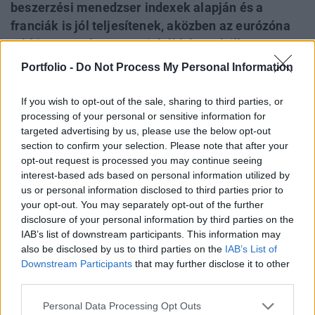
beszerzési menedzser indexek alapján és a
franciák is jól teljesítenek, aközben az eurózóna
többi tagországa egyre inkább lassul, illetve
stagnál, így az egész eurózóna összesített
Portfolio -
Do Not Process My Personal Information
beszerzési menedzser indexe decemberben 55
pontra lassult a novemberi 55,5 pontról. Ez úgy jött
If you wish to opt-out of the sale, sharing to third parties, or
processing of your personal or sensitive information for
össze, hogy míg az előzetes szolgáltatói
targeted advertising by us, please use the below opt-out
beszerzési menedzser index a vártnál
section to confirm your selection. Please note that after your
gyengébben, addig a feldolgozóipari annál jobban
opt-out request is processed you may continue seeing
teljesített - derül ki a Markit adatszolgáltató ma
interest-based ads based on personal information utilized by
közzétett felméréséből.
us or personal information disclosed to third parties prior to
your opt-out. You may separately opt-out of the further
disclosure of your personal information by third parties on the
A szolgáltatói index a novemberi 55,4 pontról az
IAB’s list of downstream participants. This information may
előrejelzett 55,2 pontra csökkenés helyett 53,7 pontra
also be disclosed by us to third parties on the
IAB’s List of
süllyedt, míg a feldolgozóipari aktivitást jelző index a
Downstream Participants
that may further disclose it to other
novemberi 55,3 pontról nem 55,2 pontra, hanem 56,8
third parties.
pontra változott. Utóbbi az egész övezet legnagyobb
feldolgozóipari aktivitását jelzi idén április óta. Mind a két
Personal Data Processing Opt Outs