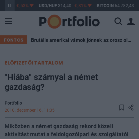
363,48
-0,53%
USD/HUF
314,40
-0,81%
BITCOIN
64 782,43
0
FONTOS
Brutális amerikai vámok jönnek az orosz olaj miatt, Magyarország is aggódhat
ELŐFIZETŐI TARTALOM
"Hiába" szárnyal a német
gazdaság?
Portfolio
2010. december 16. 11:35
Miközben a német gazdaság rekord közeli
aktivitást mutat a feldolgozóipari és szolgáltatói