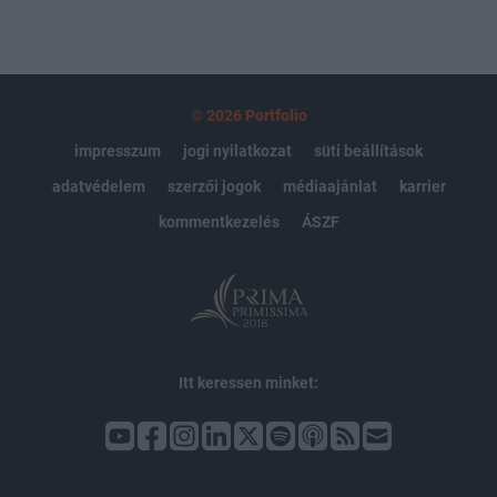
© 2026 Portfolio
impresszum
jogi nyilatkozat
süti beállítások
adatvédelem
szerzői jogok
médiaajánlat
karrier
kommentkezelés
ÁSZF
Itt keressen minket: