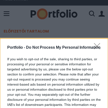
A Paksi Atomerőmű összteljesítménye 226 MW. A Duna vízállá
ELŐFIZETŐI TARTALOM
Visszavonja a MÁV-osztályzást az
Portfolio -
Do Not Process My Personal Information
S&P
If you wish to opt-out of the sale, sharing to third parties, or
Portfolio
processing of your personal or sensitive information for
2010. december 22. 13:30
targeted advertising by us, please use the below opt-out
section to confirm your selection. Please note that after your
opt-out request is processed you may continue seeing
Megerősítette a MÁV "B+" hosszú lejáratú és "B"
interest-based ads based on personal information utilized by
rövid lejáratú hitelbesorolását a Standard and
us or personal information disclosed to third parties prior to
Poor's, egyben bejelentette, hogy a társaság
your opt-out. You may separately opt-out of the further
kérésére visszavonja a MÁV-osztályzatokat.
disclosure of your personal information by third parties on the
IAB’s list of downstream participants. This information may