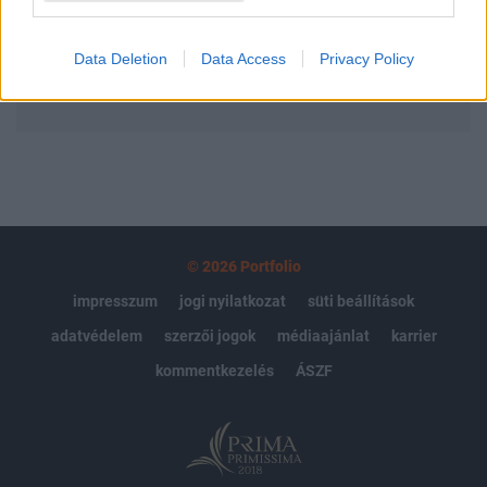
Előfizetés
Data Deletion
Data Access
Privacy Policy
MÁR ELŐFIZETŐNK VAGY?
BEJELENTKEZÉS
© 2026 Portfolio
impresszum
jogi nyilatkozat
süti beállítások
adatvédelem
szerzői jogok
médiaajánlat
karrier
kommentkezelés
ÁSZF