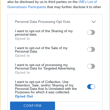
A társaság osztályzatai mélyen a befektetési kategória
also be disclosed by us to third parties on the
IAB’s List of
Downstream Participants
that may further disclose it to other
alatt helyezkedtek el "fejlődő" kilátásokkal (ami kicsivel
third parties.
jobb a negatívnál), az S&P levette a május óta érvényben
lévő figyelőlistáról, egyben bejelentette, hogy a társaság
Personal Data Processing Opt Outs
kérésére visszavonja osztályzatait. Azzal együtt, hogy a
I want to opt-out of the Sharing of my
korábbi besorolást még megerősítette az S&P
personal data.
hangsúlyozta, a kedvezőbb hírek ellenére...
Opted In
I want to opt-out of the Sale of my
Personal Data.
KEDVES OLVASÓNK!
Opted In
A keresett cikk a portfolio.hu hírarchívumához
I want to opt-out of processing my
tartozik, melynek olvasása előfizetéses
Personal Data for Targeted Advertising.
Opted In
regisztrációhoz kötött.
I want to opt-out of Collection, Use,
Az előfizetés a következőket tartalmazza:
Retention, Sale, and/or Sharing of my
Personal Data that Is Unrelated with the
Portfolio.hu teljes cikkarchívum
Purposes for which it was collected.
Kötéslisták: BÉT elmúlt 2 év napon belüli
Opted Out
kötéslistái
CONFIRM