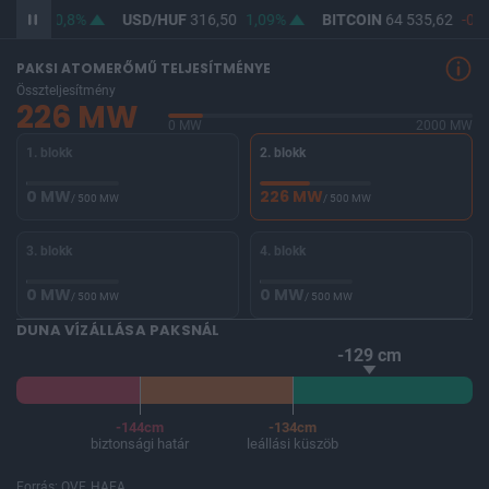
364,62
0,8%
USD/HUF
316,50
1,09%
BITCOIN
64 535,62
-0,1
PAKSI ATOMERŐMŰ TELJESÍTMÉNYE
Összteljesítmény
226 MW
0 MW
2000 MW
1. blokk
2. blokk
0 MW
226 MW
/ 500 MW
/ 500 MW
3. blokk
4. blokk
0 MW
0 MW
/ 500 MW
/ 500 MW
DUNA VÍZÁLLÁSA PAKSNÁL
-129 cm
-144cm
-134cm
biztonsági határ
leállási küszöb
Forrás: OVF, HAEA