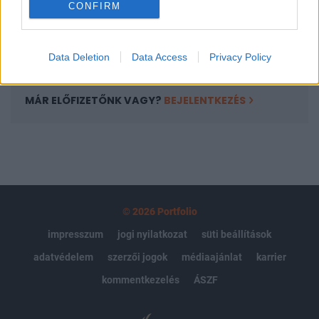
CONFIRM
kötéslistái
Előfizetés
Data Deletion
Data Access
Privacy Policy
MÁR ELŐFIZETŐNK VAGY?
BEJELENTKEZÉS
© 2026 Portfolio
impresszum
jogi nyilatkozat
süti beállítások
adatvédelem
szerzői jogok
médiaajánlat
karrier
kommentkezelés
ÁSZF