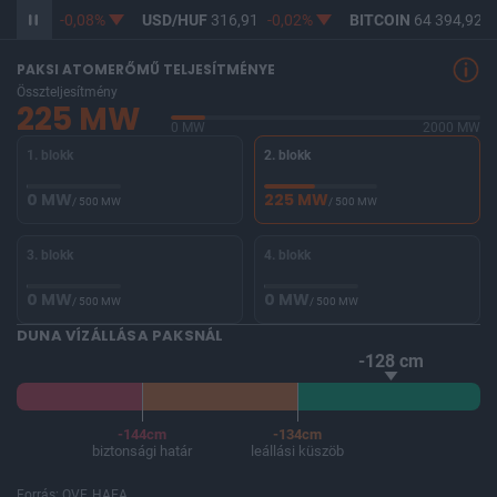
365,12
-0,08%
USD/HUF
316,91
-0,02%
BITCOIN
64 394,92
-
PAKSI ATOMERŐMŰ TELJESÍTMÉNYE
Összteljesítmény
225 MW
0 MW
2000 MW
1. blokk
2. blokk
0 MW
225 MW
/ 500 MW
/ 500 MW
3. blokk
4. blokk
0 MW
0 MW
/ 500 MW
/ 500 MW
DUNA VÍZÁLLÁSA PAKSNÁL
-128 cm
-144cm
-134cm
biztonsági határ
leállási küszöb
Forrás: OVF, HAEA