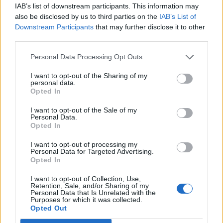
IAB’s list of downstream participants. This information may
refinanszírozás kezelésének javítására.
also be disclosed by us to third parties on the
IAB’s List of
Downstream Participants
that may further disclose it to other
Ugyanakkor leginkább 13-hetes (negyedéves) és 26-hetes
third parties.
(féléves) lejáratú kincstárjegyeket bocsát ki, elkerülve az
52-hetes (éves) lejáratú papírok piacra dobását, attól tartva,
Personal Data Processing Opt Outs
hogy ezek hozama a magas visszafizetési kockázat miatt
I want to opt-out of the Sharing of my
meghaladná a még finanszírozhatónak tartott 5
personal data.
százalékot. Elemzők szerint Athénnak januárban közel 5
Opted In
milliárd euró értekben kell kibocsátania...
I want to opt-out of the Sale of my
Personal Data.
Opted In
KEDVES OLVASÓNK!
I want to opt-out of processing my
A keresett cikk a portfolio.hu hírarchívumához
Personal Data for Targeted Advertising.
Opted In
tartozik, melynek olvasása előfizetéses
regisztrációhoz kötött.
I want to opt-out of Collection, Use,
Retention, Sale, and/or Sharing of my
Personal Data that Is Unrelated with the
Az előfizetés a következőket tartalmazza:
Purposes for which it was collected.
Portfolio.hu teljes cikkarchívum
Opted Out
Kötéslisták: BÉT elmúlt 2 év napon belüli