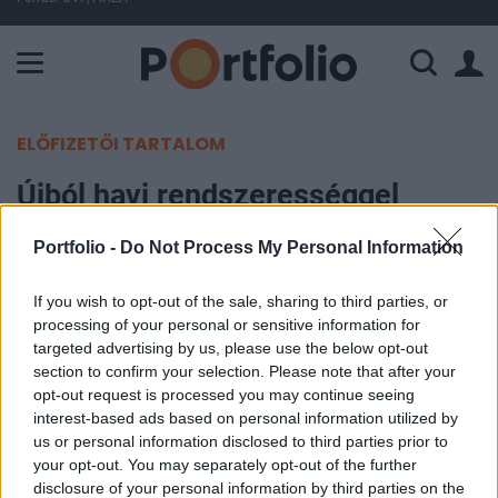
A Paksi Atomerőmű összteljesítménye 225 MW. A Duna vízállá
ELŐFIZETŐI TARTALOM
Újból havi rendszerességgel
fordul a piachoz Görögország
Portfolio -
Do Not Process My Personal Information
Portfolio
If you wish to opt-out of the sale, sharing to third parties, or
2010. december 28. 15:41
processing of your personal or sensitive information for
targeted advertising by us, please use the below opt-out
Januárban Görögország felújítja havi
section to confirm your selection. Please note that after your
opt-out request is processed you may continue seeing
kincstárjegy-aukcióit - közölte a görög
interest-based ads based on personal information utilized by
közadósság-kezelő hivatal vezetője. Görögország
us or personal information disclosed to third parties prior to
szeptemberben tért át a negyedéves kincstárjegy-
your opt-out. You may separately opt-out of the further
aukciókról a havi kibocsátásra, az adósság-
disclosure of your personal information by third parties on the