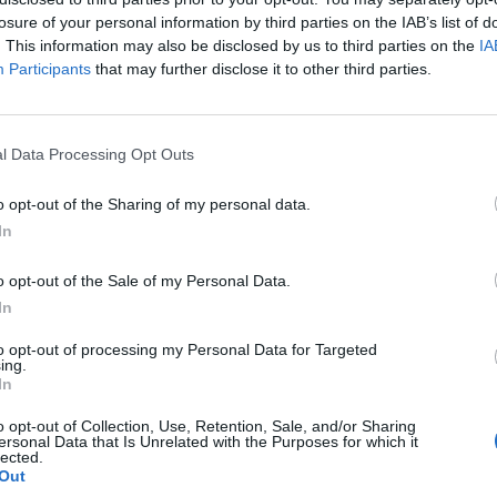
nszékének adjunktusa, aki szerint a balti ország jól j
losure of your personal information by third parties on the IAB’s list of
. This information may also be disclosed by us to third parties on the
IA
Participants
that may further disclose it to other third parties.
 tagállamnál egyre csak csúszik az euró bevezetése, az egykori 
mok közül harmadikként (a 2004-es bővítési körből ötödikként)
valutát. Némileg rögösebb út vezetett idáig, mint Szlovénia, Szl
l Data Processing Opt Outs
A 2007-es észt monetáris csatlakozást ugyanis...
o opt-out of the Sharing of my personal data.
In
ASÓNK!
a portfolio.hu hírarchívumához tartozik, melynek olvasása előf
o opt-out of the Sale of my Personal Data.
ötött.
In
övetkezőket tartalmazza:
to opt-out of processing my Personal Data for Targeted
ing.
 teljes cikkarchívum
In
 BÉT elmúlt 2 év napon belüli
o opt-out of Collection, Use, Retention, Sale, and/or Sharing
ersonal Data that Is Unrelated with the Purposes for which it
lected.
Out
Előfizetés