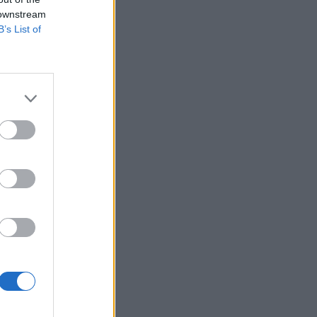
árhat a közös
 downstream
B’s List of
szocialista táborból
 Észtország is
ovákia, vagy Ciprus
izetéses