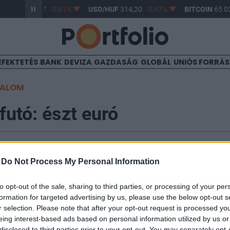
R/HUF
363,17
-0,61%
USD/HUF
314,20
-0,87%
BITCOIN
65 03
EFEKTETÉS
BANK
DEVIZA
GAZDASÁG
GLOBÁL
UNIÓS FORRÁ
TALOM
futó: észt euró
:21
-
Do Not Process My Personal Information
 január 1-én bevezeti az eurót. Fellélegezhet-e a 2006
to opt-out of the sale, sharing to third parties, or processing of your per
dő észt gazdaság vagy csak most jön a neheze? Érdeme
formation for targeted advertising by us, please use the below opt-out s
nia az észt gazdaságnak, amelyet lokális adósságváls
r selection. Please note that after your opt-out request is processed y
eing interest-based ads based on personal information utilized by us or
eszi fel a kérdéseket Kutasi Gábor, a Budapesti Corvi
disclosed to third parties prior to your opt-out. You may separately opt-