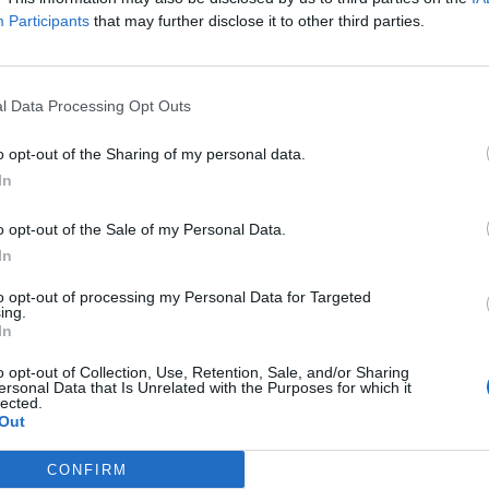
lése szerint "csupán" az USA adósbesorolásához rendelt stabil k
Participants
that may further disclose it to other third parties.
negatív kilátást adhat Amerikának a Moody's.Kapcsolódó
egállapodtak Amerikában! - Nem lesz csőd?
l Data Processing Opt Outs
ASÓNK!
o opt-out of the Sharing of my personal data.
In
a portfolio.hu hírarchívumához tartozik, melynek olvasása előf
ötött.
o opt-out of the Sale of my Personal Data.
övetkezőket tartalmazza:
In
 teljes cikkarchívum
to opt-out of processing my Personal Data for Targeted
 BÉT elmúlt 2 év napon belüli
ing.
In
o opt-out of Collection, Use, Retention, Sale, and/or Sharing
Előfizetés
ersonal Data that Is Unrelated with the Purposes for which it
lected.
Out
NK VAGY?
BEJELENTKEZÉS
CONFIRM