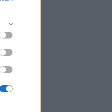
ilátás van
izetéses