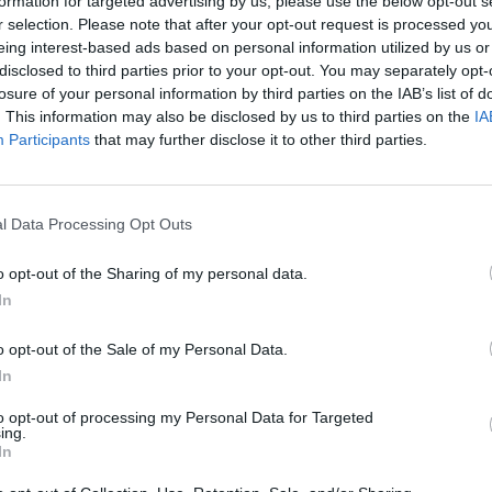
formation for targeted advertising by us, please use the below opt-out s
omagokat
r selection. Please note that after your opt-out request is processed y
eing interest-based ads based on personal information utilized by us or
disclosed to third parties prior to your opt-out. You may separately opt-
losure of your personal information by third parties on the IAB’s list of
6:27
. This information may also be disclosed by us to third parties on the
IA
Participants
that may further disclose it to other third parties.
a ellenzi az olyan bajba jutott országok pénzügyi kime
ja egy felmérésre hivatkozva az EUobserver. Nem csak
nes, nemrég a holland pénzügyminiszter adott hangot
l Data Processing Opt Outs
o opt-out of the Sharing of my personal data.
m jelentenek gyógyírt az adósságválság problémájára, a keret
In
ntáló országok hitelességét - jelentette ki Jan Kees de Jager, h
rég. A politikus szerint az eurózóna prioritása a strukturális r
o opt-out of the Sale of my Personal Data.
zügyekre kell helyeződjön. A Maurice De Hond legutóbbi felméré
In
to opt-out of processing my Personal Data for Targeted
ing.
ASÓNK!
In
a portfolio.hu hírarchívumához tartozik, melynek olvasása előf