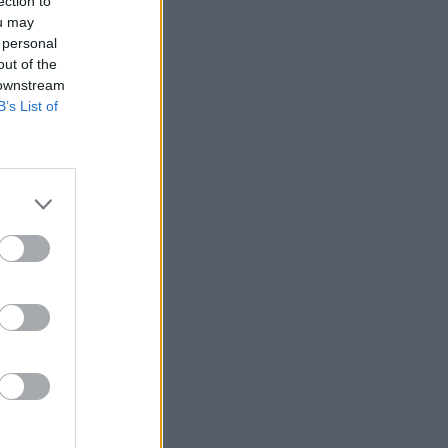
ection to
ou may
 personal
out of the
 downstream
B’s List of
ntését, mint
 a lakosság
 elítélő
összeg bővítés
olland
eformokra, és a
séből...
izetéses