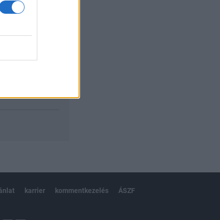
ánlat
karrier
kommentkezelés
ÁSZF