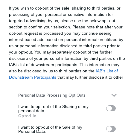
Manuel Rajoy fölényes győzelme nem nyugtatta meg a
If you wish to opt-out of the sale, sharing to third parties, or
befektetőket. Spanyolország miatt továbbra is sokan
processing of your personal or sensitive information for
aggódnak, ami abból is látszik, hogy kedden (a vasárnapi
targeted advertising by us, please use the below opt-out
section to confirm your selection. Please note that after your
választást követően ez volt az első aukció) csak egy
opt-out request is processed you may continue seeing
rendkívül magas aukciós átlaghozam mellet sikerült piacra
interest-based ads based on personal information utilized by
dobni új állampapírokat (a három hónapos papírok 5,11, a
us or personal information disclosed to third parties prior to
hathónapos papírok pedig 5,23 százalékos hozam...
your opt-out. You may separately opt-out of the further
disclosure of your personal information by third parties on the
IAB’s list of downstream participants. This information may
KEDVES OLVASÓNK!
also be disclosed by us to third parties on the
IAB’s List of
Downstream Participants
that may further disclose it to other
A keresett cikk a portfolio.hu hírarchívumához
third parties.
tartozik, melynek olvasása előfizetéses
regisztrációhoz kötött.
Personal Data Processing Opt Outs
Az előfizetés a következőket tartalmazza:
I want to opt-out of the Sharing of my
personal data.
Portfolio.hu teljes cikkarchívum
Opted In
Kötéslisták: BÉT elmúlt 2 év napon belüli
I want to opt-out of the Sale of my
kötéslistái
Personal Data.