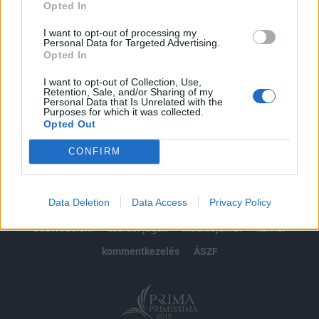
Opted In
Előfizetés
I want to opt-out of processing my
Personal Data for Targeted Advertising.
Opted In
MÁR ELŐFIZETŐNK VAGY?
BEJELENTKEZÉS
I want to opt-out of Collection, Use,
Retention, Sale, and/or Sharing of my
Personal Data that Is Unrelated with the
Purposes for which it was collected.
Opted Out
CONFIRM
© 2026 Portfolio
Data Deletion
Data Access
Privacy Policy
impresszum
jogi nyilatkozat
süti beállítások
adatvédelem
szerzői jogok
médiaajánlat
karrier
kommentkezelés
ÁSZF