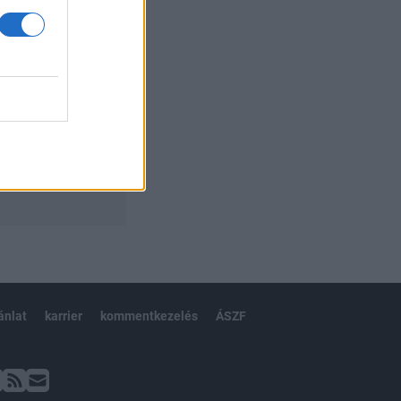
ánlat
karrier
kommentkezelés
ÁSZF