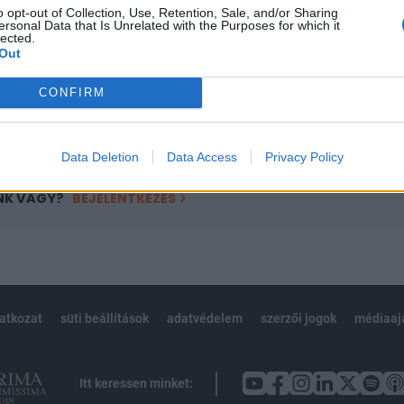
o opt-out of Collection, Use, Retention, Sale, and/or Sharing
övetkezőket tartalmazza:
ersonal Data that Is Unrelated with the Purposes for which it
lected.
 teljes cikkarchívum
Out
 BÉT elmúlt 2 év napon belüli
CONFIRM
Előfizetés
Data Deletion
Data Access
Privacy Policy
NK VAGY?
BEJELENTKEZÉS
latkozat
süti beállítások
adatvédelem
szerzői jogok
médiaaj
Itt keressen minket: