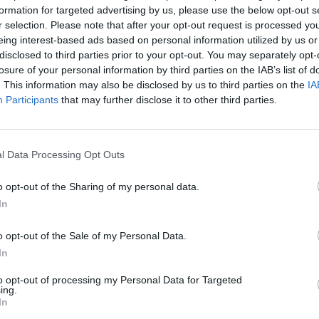
formation for targeted advertising by us, please use the below opt-out s
r selection. Please note that after your opt-out request is processed y
eing interest-based ads based on personal information utilized by us or
disclosed to third parties prior to your opt-out. You may separately opt-
rben készülnek arra, hogy az új görög fizetőeszközzel
losure of your personal information by third parties on the IAB’s list of
kében a Reuters. A hírügynökség cikke azt is megjegyzi
. This information may also be disclosed by us to third parties on the
IA
lította kereskedési rendszeréből a drachmát, miután 
Participants
that may further disclose it to other third parties.
e az eurót és ezért készen áll a cserére, ha az ország
övetkeztében régi nemzeti valutájához térne vissza.
l Data Processing Opt Outs
yilatkozó Hartmut Grossman, az ICS Risk Advisors szakértője s
a fizetőeszköz cseréjére és a legutóbbi görögországi politikai 
o opt-out of the Sharing of my personal data.
k ezen a téren. Elmondása szerint a pénzintézetek óvintézkedése
In
etből történő kilépése nem új ötlet....
o opt-out of the Sale of my Personal Data.
In
ASÓNK!
to opt-out of processing my Personal Data for Targeted
ing.
a portfolio.hu hírarchívumához tartozik, melynek olvasása előf
In
ötött.