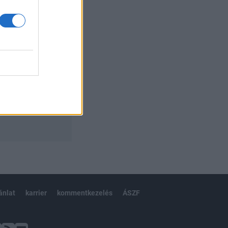
ánlat
karrier
kommentkezelés
ÁSZF