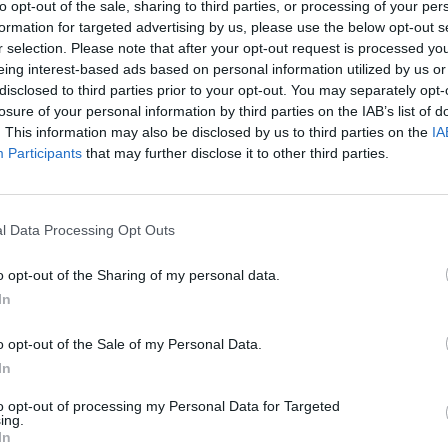
to opt-out of the sale, sharing to third parties, or processing of your per
formation for targeted advertising by us, please use the below opt-out s
r selection. Please note that after your opt-out request is processed y
eing interest-based ads based on personal information utilized by us or
t ötezer helyett mindössze kétezerrel csökkent az újon
disclosed to third parties prior to your opt-out. You may separately opt-
losure of your personal information by third parties on the IAB’s list of
gélykérelmek száma az USA-ban - jelentette az ameri
. This information may also be disclosed by us to third parties on the
IA
ét héttel ezelőtti adatot enyhén felfelé, 370 ezerről 3
Participants
that may further disclose it to other third parties.
a. Az eheti konszenzus 365 ezer volt. A kereskedelmi t
cikkek rendelésállománya csupán 0,2 százalékkal nőtt á
 szemben.
l Data Processing Opt Outs
yi minisztérium adatai szerint múlt héten alig változott az újon
o opt-out of the Sharing of my personal data.
érelmek száma. A két héttel ezelőtti adatok revízióját figyelem
In
csökkent a segélykérők száma (372 ezerről 370 ezerre), a várt 5 
 volt). Jó hír viszont, hogy (1) a segélykérők számának...
o opt-out of the Sale of my Personal Data.
In
ASÓNK!
to opt-out of processing my Personal Data for Targeted
ing.
a portfolio.hu hírarchívumához tartozik, melynek olvasása előf
In