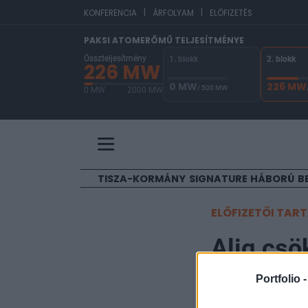
|
|
EU
KONFERENCIA
ÁRFOLYAM
ELŐFIZETÉS
PAKSI ATOMERŐMŰ TELJESÍTMÉNYE
Összteljesítmény
1. blokk
2. blokk
226 MW
0 MW
226 MW
/ 500 MW
0 MW
2000 MW
A Paksi Atomerőmű összteljesítménye 226 MW. 
TISZA-KORMÁNY
SIGNATURE
HÁBORÚ
B
ELŐFIZETŐI TAR
Alig csö
ban
Portfolio 