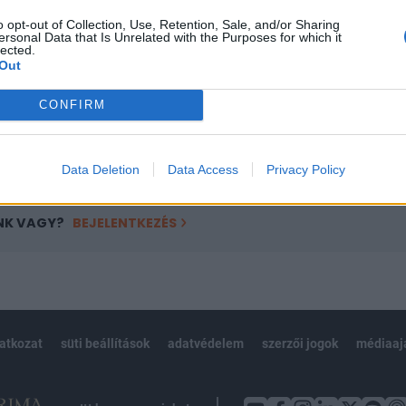
ötött.
o opt-out of Collection, Use, Retention, Sale, and/or Sharing
ersonal Data that Is Unrelated with the Purposes for which it
övetkezőket tartalmazza:
lected.
Out
 teljes cikkarchívum
 BÉT elmúlt 2 év napon belüli
CONFIRM
Előfizetés
Data Deletion
Data Access
Privacy Policy
NK VAGY?
BEJELENTKEZÉS
latkozat
süti beállítások
adatvédelem
szerzői jogok
médiaaj