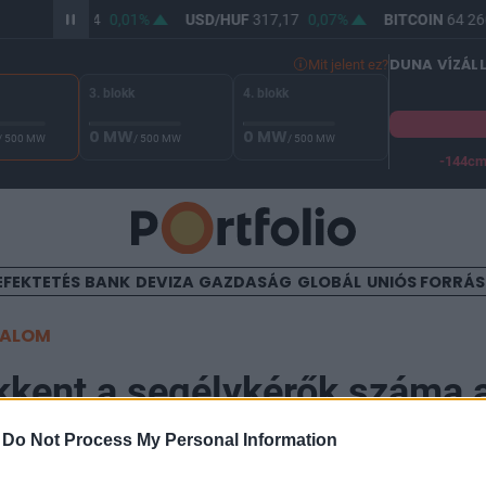
R/HUF
365,44
0,01%
USD/HUF
317,17
0,07%
BITCOIN
64 266
DUNA VÍZÁL
Mit jelent ez?
3. blokk
4. blokk
0 MW
0 MW
/ 500 MW
/ 500 MW
/ 500 MW
-144c
A Duna vízállása Paksnál -127 cm. A biztonsági határ -144 cm,
EFEKTETÉS
BANK
DEVIZA
GAZDASÁG
GLOBÁL
UNIÓS FORRÁ
TALOM
kkent a segélykérők száma 
-
Do Not Process My Personal Information