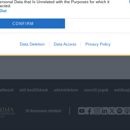
 teljes cikkarchívum
ersonal Data that Is Unrelated with the Purposes for which it
lected.
 BÉT elmúlt 2 év napon belüli
Out
CONFIRM
Előfizetés
Data Deletion
Data Access
Privacy Policy
NK VAGY?
BEJELENTKEZÉS
latkozat
süti beállítások
adatvédelem
szerzői jogok
médiaaj
Itt keressen minket: