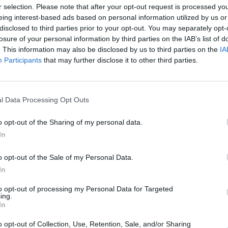
r selection. Please note that after your opt-out request is processed y
eing interest-based ads based on personal information utilized by us or
hogy bevezessük az eurót, hanem hogy megfeleljünk a
disclosed to third parties prior to your opt-out. You may separately opt-
leknek, az ugyanis egybeesik az ország érdekeivel, áll
losure of your personal information by third parties on the IAB’s list of
lath Gábor és Neményi Judit. Az Index beszámolója sz
. This information may also be disclosed by us to third parties on the
IA
Participants
that may further disclose it to other third parties.
k szakmai vita alakult ki a kérdésről, Surányi György 
a csatlakozást, Mihályi Péter szerint már el is késtünk.
ek újragondolása - ezzel a címmel írt tanulmányt Neményi Judit
l Data Processing Opt Outs
ka, hogy a kormány a csatlakozás céldátumát anélkül tolta 2020-
szmecsere megalapozta volna. A tanulmány bemutatóján máris
o opt-out of the Sharing of my personal data.
vő közgazdászok között. A felelős gazdaságpolitikát...
In
o opt-out of the Sale of my Personal Data.
ASÓNK!
In
a portfolio.hu hírarchívumához tartozik, melynek olvasása előf
to opt-out of processing my Personal Data for Targeted
ing.
ötött.
In
övetkezőket tartalmazza:
o opt-out of Collection, Use, Retention, Sale, and/or Sharing