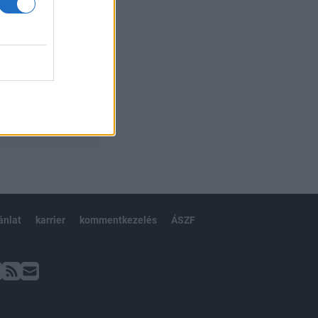
ánlat
karrier
kommentkezelés
ÁSZF