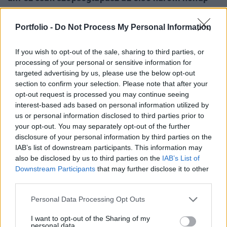
K.O.-ja után. A 13 éves mélypontján lévő építőipar
nagy értékű szerződéseket kötött áprilisban, ám
Portfolio -
Do Not Process My Personal Information
ezek az egyszeri állami megrendelések nem
elegendők a talpra álláshoz: a teljes
If you wish to opt-out of the sale, sharing to third parties, or
processing of your personal or sensitive information for
szerződésállomány így is nagyon mélyen van.
targeted advertising by us, please use the below opt-out
section to confirm your selection. Please note that after your
Áprilisban az építőipari termelés volumene kiigazítatlan
opt-out request is processed you may continue seeing
adatok szerint és munkanaptényezővel kiigazítva is 4,8%-
interest-based ads based on personal information utilized by
kal maradt el az egy évvel korábbitól. Szezonálisan
us or personal information disclosed to third parties prior to
kiigazítva a termelés az előző havinál 1,5%-kal magasabb
your opt-out. You may separately opt-out of the further
volt. Az év első harmadában a termelés 9,3%-kal esett
disclosure of your personal information by third parties on the
vissza 2011 azonos időszakához képest.Áprilisban
IAB’s list of downstream participants. This information may
also be disclosed by us to third parties on the
IAB’s List of
mindkét építményfőcsoport termelése csökkent:...
Downstream Participants
that may further disclose it to other
third parties.
KEDVES OLVASÓNK!
Personal Data Processing Opt Outs
A keresett cikk a portfolio.hu hírarchívumához
I want to opt-out of the Sharing of my
tartozik, melynek olvasása előfizetéses
personal data.