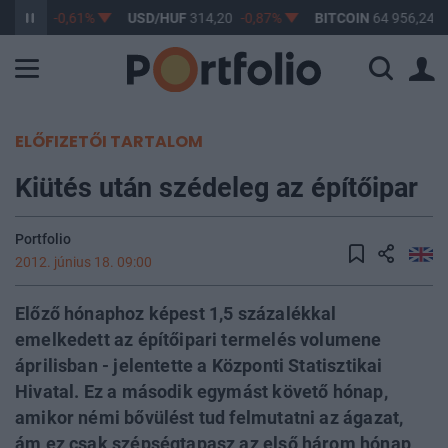
363,17
-0,61%
USD/HUF
314,20
-0,87%
BITCOIN
64 956,24
0
ELŐFIZETŐI TARTALOM
Kiütés után szédeleg az építőipar
Portfolio
2012. június 18. 09:00
Előző hónaphoz képest 1,5 százalékkal
emelkedett az építőipari termelés volumene
áprilisban - jelentette a Központi Statisztikai
Hivatal. Ez a második egymást követő hónap,
amikor némi bővülést tud felmutatni az ágazat,
ám ez csak szépségtapasz az első három hónap