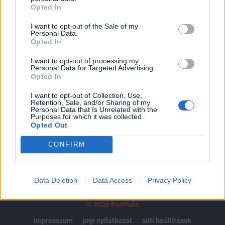
Opted In
regisztrációhoz kötött.
I want to opt-out of the Sale of my
Az előfizetés a következőket tartalmazza:
Personal Data.
Portfolio.hu teljes cikkarchívum
Opted In
Kötéslisták: BÉT elmúlt 2 év napon belüli
I want to opt-out of processing my
kötéslistái
Personal Data for Targeted Advertising.
Opted In
Előfizetés
I want to opt-out of Collection, Use,
Retention, Sale, and/or Sharing of my
Personal Data that Is Unrelated with the
Purposes for which it was collected.
Opted Out
MÁR ELŐFIZETŐNK VAGY?
BEJELENTKEZÉS
CONFIRM
Data Deletion
Data Access
Privacy Policy
© 2026 Portfolio
impresszum
jogi nyilatkozat
süti beállítások