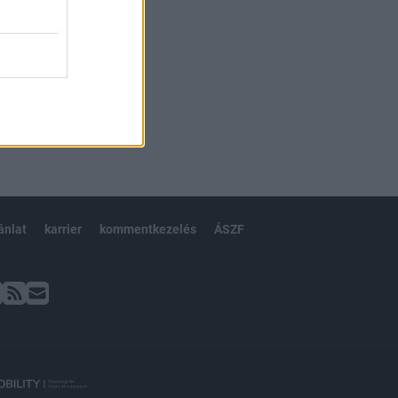
ánlat
karrier
kommentkezelés
ÁSZF