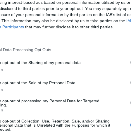
eing interest-based ads based on personal information utilized by us or
disclosed to third parties prior to your opt-out. You may separately opt-
ors Service nemzetközi hitelminősítő szerdán egy foko
losure of your personal information by third parties on the IAB’s list of
k kormánykötvények osztályzatát: ez a befektetésre mé
. This information may also be disclosed by us to third parties on the
IA
Participants
that may further disclose it to other third parties.
ő foka.
sa továbbra is pozitív, azaz a hitelminősítő megcsillantotta a be
zág előtt, ha sikerül - mint eddig - tovább enyhíteni a közpénzü
l Data Processing Opt Outs
ytalanságon, mindenekelőtt a folyómérleg deficitjén, amely a M
 hitelkockázat Törökország számára....
o opt-out of the Sharing of my personal data.
In
ASÓNK!
o opt-out of the Sale of my Personal Data.
In
a portfolio.hu hírarchívumához tartozik, melynek olvasása előf
ötött.
to opt-out of processing my Personal Data for Targeted
ing.
övetkezőket tartalmazza:
In
 teljes cikkarchívum
o opt-out of Collection, Use, Retention, Sale, and/or Sharing
 BÉT elmúlt 2 év napon belüli
ersonal Data that Is Unrelated with the Purposes for which it
lected.