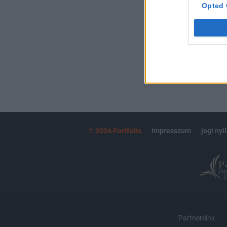
kötéslistái
Opted 
MÁR ELŐFIZETŐ
© 2026 Portfolio
impresszum
jogi nyi
Partnereink