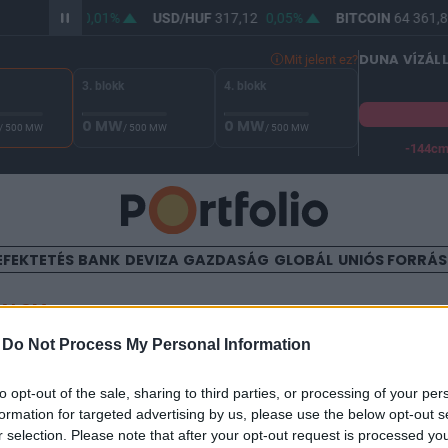
HUF
365,44
0,01%
USD/HUF
317,12
0,05%
BITCOIN
64 361,8
DUNA VÍZÁL
Mit jelent ez?
3. blokk
4. blokk
0 MW
0 MW
/ 500 MW
/ 500 MW
/ 500 MW
-144c
A Duna vízállása Paksnál -128 cm. A biztonsági határ -144 cm,
EFEKTETÉS
BANK
DEVIZA
GAZDASÁG
GLOBÁL
UNIÓS FORRÁ
TALOM
-
Do Not Process My Personal Information
ítette Törökországot a Moo
to opt-out of the sale, sharing to third parties, or processing of your per
formation for targeted advertising by us, please use the below opt-out s
r selection. Please note that after your opt-out request is processed y