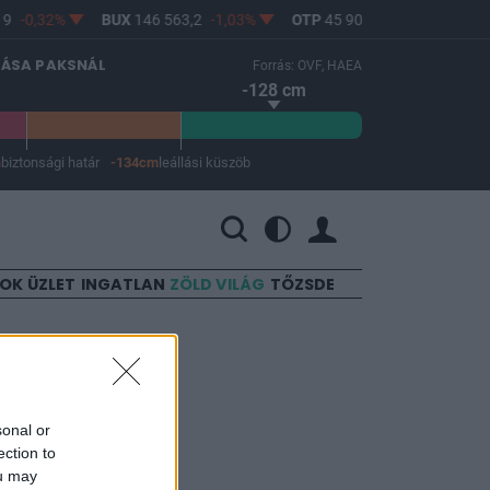
9
-0,32%
BUX
146 563,2
-1,03%
OTP
45 900
-1,82%
MOL
LÁSA PAKSNÁL
Forrás: OVF, HAEA
-128 cm
m
biztonsági határ
-134cm
leállási küszöb
 a leállási küszöb -134 cm.
SOK
ÜZLET
INGATLAN
ZÖLD VILÁG
TŐZSDE
sonal or
ection to
ou may