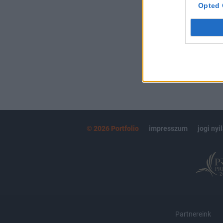
kötéslistái
Opted 
MÁR ELŐFIZETŐ
© 2026 Portfolio
impresszum
jogi nyi
Partnereink