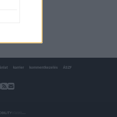
ánlat
karrier
kommentkezelés
ÁSZF