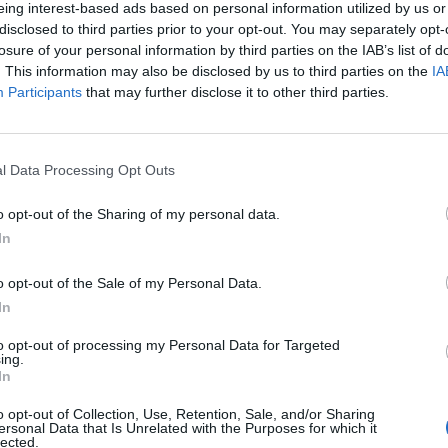
eing interest-based ads based on personal information utilized by us or
disclosed to third parties prior to your opt-out. You may separately opt-
 napvilágot az Egyesült Államokban a júliusi foglalkoz
losure of your personal information by third parties on the IAB’s list of
 adatok. Elemzők szerint az új munkahelyek száma v
. This information may also be disclosed by us to third parties on the
IA
Participants
that may further disclose it to other third parties.
 elegendő ahhoz, hogy a munkanélküliség csökkenni tu
 Munkaügyi Minisztériuma ma teszi közzé a júliusi foglalkoztat
atokat. Az új munkahelyek száma valószínűleg meghaladta a jún
l Data Processing Opt Outs
ta azonban 8,2 százalékon stagnálhatott - vélik elemzők. A ma
ogy az a második negyedéves GDP statisztikákból is jól látszott
o opt-out of the Sharing of my personal data.
In
ASÓNK!
o opt-out of the Sale of my Personal Data.
In
a portfolio.hu hírarchívumához tartozik, melynek olvasása előf
ötött.
to opt-out of processing my Personal Data for Targeted
ing.
övetkezőket tartalmazza:
In
 teljes cikkarchívum
o opt-out of Collection, Use, Retention, Sale, and/or Sharing
 BÉT elmúlt 2 év napon belüli
ersonal Data that Is Unrelated with the Purposes for which it
lected.