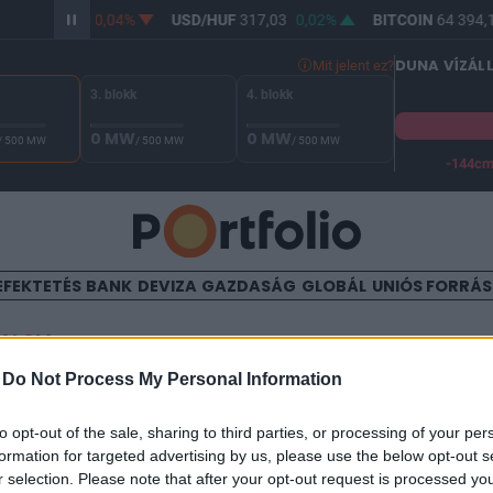
HUF
365,28
-0,04%
USD/HUF
317,03
0,02%
BITCOIN
64 394,1
DUNA VÍZÁL
Mit jelent ez?
3. blokk
4. blokk
0 MW
0 MW
/ 500 MW
/ 500 MW
/ 500 MW
-144c
A Duna vízállása Paksnál -128 cm. A biztonsági határ -144 cm,
EFEKTETÉS
BANK
DEVIZA
GAZDASÁG
GLOBÁL
UNIÓS FORRÁ
TALOM
-
Do Not Process My Personal Information
fontos adatok jönnek
to opt-out of the sale, sharing to third parties, or processing of your per
formation for targeted advertising by us, please use the below opt-out s
r selection. Please note that after your opt-out request is processed y
9:37