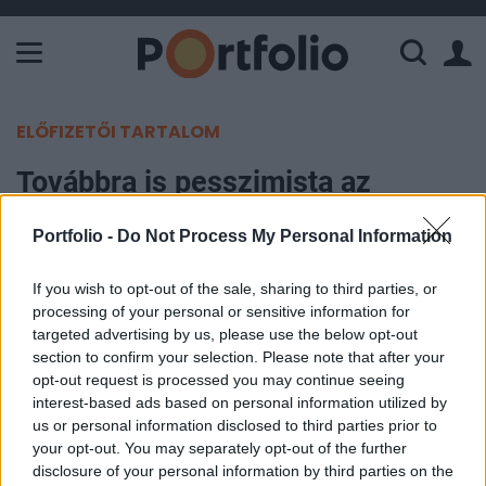
A Paksi Atomerőmű összteljesítménye 226 MW. A Duna vízállá
ELŐFIZETŐI TARTALOM
Továbbra is pesszimista az
eurózóna feldolgozóipara
Portfolio -
Do Not Process My Personal Information
Portfolio
If you wish to opt-out of the sale, sharing to third parties, or
2013. január 02. 10:26
processing of your personal or sensitive information for
targeted advertising by us, please use the below opt-out
Decemberben tovább romlott a feldolgozóipari
section to confirm your selection. Please note that after your
opt-out request is processed you may continue seeing
hangulat az eurózónában. A Markit feldolgozóipari
interest-based ads based on personal information utilized by
beszerzési menedzser indexének értéke 46,2
us or personal information disclosed to third parties prior to
pontról 46,1 pontra csökkent. Az előzetes értéket
your opt-out. You may separately opt-out of the further
(46,3 pont) 0,2 ponttal korrigálták.
disclosure of your personal information by third parties on the