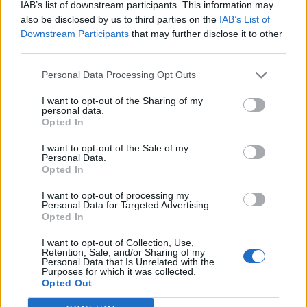
IAB’s list of downstream participants. This information may
Írország kivételével mindenhol 50 pont alatt tartózkodnak a
also be disclosed by us to third parties on the
IAB’s List of
feldolgozóipari beszerzési menedzser indexek az
Downstream Participants
that may further disclose it to other
third parties.
eurózónában. A főindex értéke 0,1 pontot csökkent
decemberben, az előzetesen közzétett +0,1 ponttal
Personal Data Processing Opt Outs
szemben. A bontás szerint a görögök a
legpesszimistábbak (náluk 41,4 ponton tartózkodik az
I want to opt-out of the Sharing of my
personal data.
index). Őket sorrendben a franciák és a spanyolok követik
Opted In
(44,6 ponttal)...
I want to opt-out of the Sale of my
Personal Data.
Opted In
KEDVES OLVASÓNK!
I want to opt-out of processing my
A keresett cikk a portfolio.hu hírarchívumához
Personal Data for Targeted Advertising.
Opted In
tartozik, melynek olvasása előfizetéses
regisztrációhoz kötött.
I want to opt-out of Collection, Use,
Retention, Sale, and/or Sharing of my
Az előfizetés a következőket tartalmazza:
Personal Data that Is Unrelated with the
Purposes for which it was collected.
Portfolio.hu teljes cikkarchívum
Opted Out
Kötéslisták: BÉT elmúlt 2 év napon belüli