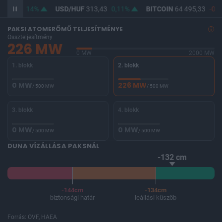
62,24
0,14%
USD/HUF
313,43
0,11%
BITCOIN
64 495,33
-0,1
PAKSI ATOMERŐMŰ TELJESÍTMÉNYE
Összteljesítmény
226 MW
0 MW
2000 MW
1. blokk
2. blokk
0 MW
226 MW
/ 500 MW
/ 500 MW
3. blokk
4. blokk
0 MW
0 MW
/ 500 MW
/ 500 MW
DUNA VÍZÁLLÁSA PAKSNÁL
-132 cm
-144cm
-134cm
biztonsági határ
leállási küszöb
Forrás: OVF, HAEA