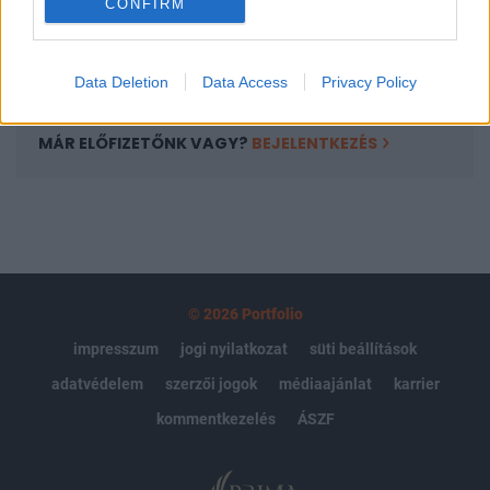
CONFIRM
kötéslistái
Előfizetés
Data Deletion
Data Access
Privacy Policy
MÁR ELŐFIZETŐNK VAGY?
BEJELENTKEZÉS
© 2026 Portfolio
impresszum
jogi nyilatkozat
süti beállítások
adatvédelem
szerzői jogok
médiaajánlat
karrier
kommentkezelés
ÁSZF