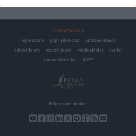
© 2026 Portfolio
impresszum
jogi nyilatkozat
süti beállítások
adatvédelem
szerzői jogok
médiaajánlat
karrier
kommentkezelés
ÁSZF
Itt keressen minket: