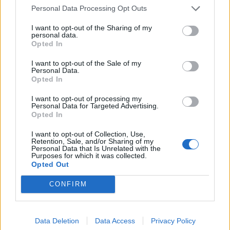
helyzete, a szociális...
Personal Data Processing Opt Outs
I want to opt-out of the Sharing of my
personal data.
KEDVES OLVASÓNK!
Opted In
A keresett cikk a portfolio.hu hírarchívumához
I want to opt-out of the Sale of my
tartozik, melynek olvasása előfizetéses
Personal Data.
Opted In
regisztrációhoz kötött.
I want to opt-out of processing my
Az előfizetés a következőket tartalmazza:
Personal Data for Targeted Advertising.
Portfolio.hu teljes cikkarchívum
Opted In
Kötéslisták: BÉT elmúlt 2 év napon belüli
I want to opt-out of Collection, Use,
kötéslistái
Retention, Sale, and/or Sharing of my
Personal Data that Is Unrelated with the
Purposes for which it was collected.
Opted Out
Előfizetés
CONFIRM
MÁR ELŐFIZETŐNK VAGY?
BEJELENTKEZÉS
Data Deletion
Data Access
Privacy Policy