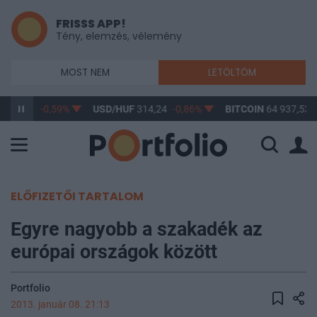
FRISSS APP!
Tény, elemzés, vélemény
MOST NEM
LETÖLTÖM
363,26
-0,59%
USD/HUF
314,24
-0,86%
BITCOIN
64 937,53
ELŐFIZETŐI TARTALOM
Egyre nagyobb a szakadék az
európai országok között
Portfolio
2013. január 08. 21:13