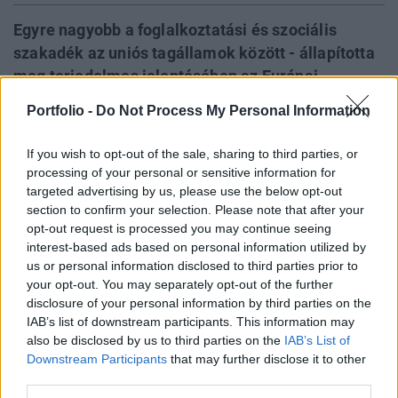
Egyre nagyobb a foglalkoztatási és szociális
szakadék az uniós tagállamok között - állapította
meg terjedelmes jelentésében az Európai
Bizottság. Bár vannak országok, amelyek meg
Portfolio -
Do Not Process My Personal Information
tudták újítani munkaerőpiacukat, és erősebb jóléti
rendszert üzemeltetnek, a többségben lévő
If you wish to opt-out of the sale, sharing to third parties, or
leszakadó országok a versenyképesség
processing of your personal or sensitive information for
csökkenésének és a munkanélküliség
targeted advertising by us, please use the below opt-out
section to confirm your selection. Please note that after your
növekedésének a spiráljában vannak - tudósít a
opt-out request is processed you may continue seeing
Bruxinfo .
interest-based ads based on personal information utilized by
us or personal information disclosed to third parties prior to
Az Európai Bizottság által kedden közzétett nagyszabású
your opt-out. You may separately opt-out of the further
foglalkoztatási és szociális jelentés is csak megerősíti azt
disclosure of your personal information by third parties on the
a - már évek óta hangoztatott - tézist, amely szerint nem a
IAB’s list of downstream participants. This information may
kelet- és a nyugat-európai országok között húzódik az új
also be disclosed by us to third parties on the
IAB’s List of
Downstream Participants
that may further disclose it to other
törésvonal, hanem elsősorban az északiak és a déliek
third parties.
között. A testület megállapította, hogy a munkaerőpiac