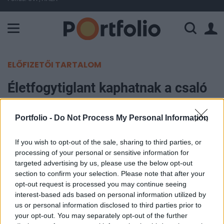
A Paksi Atomerőmű összteljesítménye 226 MW. A Duna vízállá
ELŐFIZETŐI TARTALOM
Életfogytiglant kaphatnak a csaló
görög statisztikusok
Portfolio -
Do Not Process My Personal Information
MTI
2013. január 22. 21:33
If you wish to opt-out of the sale, sharing to third parties, or
processing of your personal or sensitive information for
targeted advertising by us, please use the below opt-out
Ügyészek vizsgálatot kezdeményeztek kedden a
section to confirm your selection. Please note that after your
görög statisztikai hivatal vezetője és két
opt-out request is processed you may continue seeing
munkatársa ellen, mert szerintük szándékosan a
interest-based ads based on personal information utilized by
us or personal information disclosed to third parties prior to
valódinál nagyobbnak tüntették fel a 2009-es
your opt-out. You may separately opt-out of the further
görög államháztartási deficitet, azaz a