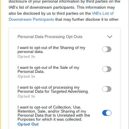
disclosure of your personal information by third parties on the
ténylegesnél rosszabbnak az ország gazdasági
IAB’s list of downstream participants. This information may
helyzetét.
also be disclosed by us to third parties on the
IAB’s List of
Downstream Participants
that may further disclose it to other
Egy 2010-es statisztikai felülvizsgálat megállapította, hogy
third parties.
az államháztartás hiánya az éves bruttó hazai össztermék
Personal Data Processing Opt Outs
(GDP) 15,4 százaléka, és nem 13,6 százalék, ahogy az a
korábbi kimutatásban szerepelt. Egy évvel később a
I want to opt-out of the Sharing of my
personal data.
statisztikai hivatal igazgatótanácsának egy korábbi tagja
Opted In
azt állította, hogy szándékosan növelték meg a számot,
ezzel adva okot a kemény megszorító...
I want to opt-out of the Sale of my
Personal Data.
Opted In
KEDVES OLVASÓNK!
I want to opt-out of processing my
Personal Data for Targeted Advertising.
A keresett cikk a portfolio.hu hírarchívumához
Opted In
tartozik, melynek olvasása előfizetéses
I want to opt-out of Collection, Use,
regisztrációhoz kötött.
Retention, Sale, and/or Sharing of my
Personal Data that Is Unrelated with the
Purposes for which it was collected.
Az előfizetés a következőket tartalmazza:
Opted Out
Portfolio.hu teljes cikkarchívum