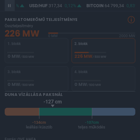
80
0,11%
USD/HUF
317,34
0,12%
BITCOIN
64 799,34
0,83%
PAKSI ATOMERŐMŰ TELJESÍTMÉNYE
Összteljesítmény
226 MW
0 MW
2000 MW
1. blokk
2. blokk
0 MW
226 MW
/ 500 MW
/ 500 MW
3. blokk
4. blokk
0 MW
0 MW
/ 500 MW
/ 500 MW
DUNA VÍZÁLLÁSA PAKSNÁL
-127 cm
-134cm
-107cm
leállási küszöb
teljes működés
Forrás: OVF, HAEA