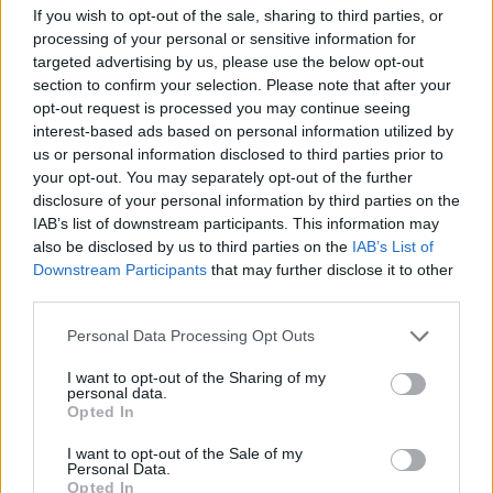
If you wish to opt-out of the sale, sharing to third parties, or
Gazdasági Rádió " A nap vendége" című műsorában
processing of your personal or sensitive information for
mondta csütörtökön este. Hozzátette: a tavalyi
targeted advertising by us, please use the below opt-out
államháztartási számok tükrében látszik, hogy a hiány
section to confirm your selection. Please note that after your
tavaly az uniós elszámolás szerint GDP-hez mérten 2,7
opt-out request is processed you may continue seeing
százalék volt, a pénzforgalmi hiány pedig 2,1 százalékot
interest-based ads based on personal information utilized by
tett ki. "Bízom benne, hogy ez év júniusában...
us or personal information disclosed to third parties prior to
your opt-out. You may separately opt-out of the further
disclosure of your personal information by third parties on the
KEDVES OLVASÓNK!
IAB’s list of downstream participants. This information may
also be disclosed by us to third parties on the
IAB’s List of
A keresett cikk a portfolio.hu hírarchívumához
Downstream Participants
that may further disclose it to other
tartozik, melynek olvasása előfizetéses
third parties.
regisztrációhoz kötött.
Personal Data Processing Opt Outs
Az előfizetés a következőket tartalmazza:
I want to opt-out of the Sharing of my
Portfolio.hu teljes cikkarchívum
personal data.
Opted In
Kötéslisták: BÉT elmúlt 2 év napon belüli
kötéslistái
I want to opt-out of the Sale of my
Personal Data.
Opted In