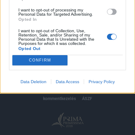
Előfizetés
I want to opt-out of processing my
Personal Data for Targeted Advertising.
Opted In
MÁR ELŐFIZETŐNK VAGY?
BEJELENTKEZÉS
I want to opt-out of Collection, Use,
Retention, Sale, and/or Sharing of my
Personal Data that Is Unrelated with the
Purposes for which it was collected.
Opted Out
CONFIRM
© 2026 Portfolio
impresszum
jogi nyilatkozat
süti beállítások
Data Deletion
Data Access
Privacy Policy
adatvédelem
szerzői jogok
médiaajánlat
karrier
kommentkezelés
ÁSZF