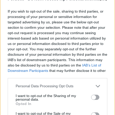
jelentősek a bizonytalanságok, furcsa a jövő évi
béremelkedési várakozás, két beépített
If you wish to opt-out of the sale, sharing to third parties, or
processing of your personal or sensitive information for
(vagyonkiadások és védelmi tartalék) akna is van,
targeted advertising by us, please use the below opt-out
ráadásul a korai költségvetés-elfogadásból
section to confirm your selection. Please note that after your
fakadó kockázatokat csak tovább fokozza a
opt-out request is processed you may continue seeing
jelenlegi vámháborús helyzet - így lehet
interest-based ads based on personal information utilized by
us or personal information disclosed to third parties prior to
összefoglalni a Költségvetési Tanács vasárnap
your opt-out. You may separately opt-out of the further
késő este, a 2026-os költségvetésről kiadott
disclosure of your personal information by third parties on the
véleményének főbb üzeneteit. A Horváth Gábor
IAB’s list of downstream participants. This information may
KT-elnök, Varga Mihály jegybankelnök és
also be disclosed by us to third parties on the
IAB’s List of
Windisch László számvevőszéki elnök által
Downstream Participants
that may further disclose it to other
third parties.
jegyzett dokumentum szerint komoly veszélyek
övezik az államadósság csökkentését is.
Personal Data Processing Opt Outs
Mindezektől függetlenül a Tanács ezúttal sem
I want to opt-out of the Sharing of my
tartotta indokoltnak az egyet nem értés jelzését.
personal data.
Opted In
Mutatjuk a 28 oldalas KT-vélemény legfontosabb
érdekességeit, és a jövő évi költségvetés
I want to opt-out of the Sale of my