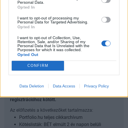
Personal Data.
legérdekesebb bevételi és kiadási tételeit.
Opted In
Frissítés: Az NGM a tartalék növelésével reagált hétfő
I want to opt-out of processing my
délelőtt a KT javaslataira: Kapcsolódó cikkünk 2025. 05.
Personal Data for Targeted Advertising.
Opted In
05. Azonnal ragált a kormány a KT javaslatára: növelik a
jövő évi költségvetés általános tartalékát Extém viharos
I want to opt-out of Collection, Use,
Retention, Sale, and/or Sharing of my
tengeren Zajlik a 2026-os költségvetés tervezése, mely
Personal Data that Is Unrelated with the
mostanra fontos állomásához érkezett. A Költségvetési
Purposes for which it was collected.
Opted Out
Tanács véleményezte...
CONFIRM
KEDVES OLVASÓNK!
A keresett cikk a portfolio.hu hírarchívumához
Data Deletion
Data Access
Privacy Policy
tartozik, melynek olvasása előfizetéses
regisztrációhoz kötött.
Az előfizetés a következőket tartalmazza:
Portfolio.hu teljes cikkarchívum
Kötéslisták: BÉT elmúlt 2 év napon belüli