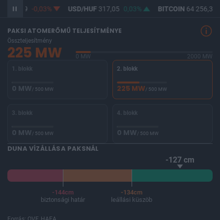
F
365,29
-0,03%
USD/HUF
317,05
0,03%
BITCOIN
64 256,33
PAKSI ATOMERŐMŰ TELJESÍTMÉNYE
Összteljesítmény
225 MW
0 MW
2000 MW
1. blokk
2. blokk
0 MW
225 MW
/ 500 MW
/ 500 MW
3. blokk
4. blokk
0 MW
0 MW
/ 500 MW
/ 500 MW
DUNA VÍZÁLLÁSA PAKSNÁL
-127 cm
-144cm
-134cm
biztonsági határ
leállási küszöb
Forrás: OVF, HAEA