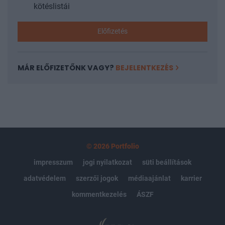
kötéslistái
Előfizetés
MÁR ELŐFIZETŐNK VAGY?
BEJELENTKEZÉS
© 2026 Portfolio
impresszum
jogi nyilatkozat
süti beállítások
adatvédelem
szerzői jogok
médiaajánlat
karrier
kommentkezelés
ÁSZF