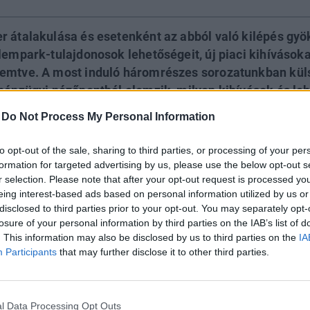
r átalakulása és esetenként az abból való kilépés gy
lempark-tulajdonosok lehetőségeit, új piaci kihívásoka
remtve. A most induló háromrészes sorozatunkban kül
 pénzügyi nézőpontból elemzik, milyen kihívások és l
 napelemes piacra a KÁT-rendszer után.
-
Do Not Process My Personal Information
to opt-out of the sale, sharing to third parties, or processing of your per
WORLD 2026
formation for targeted advertising by us, please use the below opt-out s
ön az év egyik legjelentősebb üzleti fenntarthatósági találkozój
r selection. Please note that after your opt-out request is processed y
d 2026. A szektorsemleges konferencia a zöld gazdasággal ka
eing interest-based ads based on personal information utilized by us or
a legégetőbb beavatkozási gyakorlatokkal foglalkozik, de emelle
disclosed to third parties prior to your opt-out. You may separately opt-
tadónak is. Részletek a linken.
losure of your personal information by third parties on the IAB’s list of
. This information may also be disclosed by us to third parties on the
IA
lentkezés
Participants
that may further disclose it to other third parties.
ején
l Data Processing Opt Outs