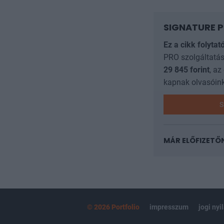
SIGNATURE P
Ez a cikk folytat
PRO szolgáltatás
29 845
forint
, az
kapnak olvasóink
S
MÁR ELŐFIZETŐ
© 2026 Portfolio
impresszum
jogi nyi