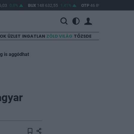
03
0,8%
BUX
148 632,55
1,41%
OTP
46 890
2,16%
MOL
SOK
ÜZLET
INGATLAN
ZÖLD VILÁG
TŐZSDE
ág is aggódhat
agyar