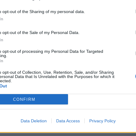
tvételi Tarifa) rendszert 2003-ban vezették be Magyaro
o opt-out of the Sharing of my personal data.
gassák a környezetbarát energiahordozók és technológiák
In
, hogy
o opt-out of the Sale of my Personal Data.
ETTE A MEGÚJULÓ ENERGIAFORRÁSOKBÓL SZÁRMA
In
TELÉT MEGHATÁROZOTT ÁRON.
to opt-out of processing my Personal Data for Targeted
ing.
In
 mechanizmus igen
hatékonyan segítette elő a megújuló
o opt-out of Collection, Use, Retention, Sale, and/or Sharing
fenntartható energiatermelés növekedését. A KÁT enged
ersonal Data that Is Unrelated with the Purposes for which it
lected.
k. Ez az időtartam biztosítja, hogy a megújuló energiafor
Out
 hosszú távon is stabil bevételekre számíthassanak, ami
CONFIRM
szírozhatóságát, illetve megtérülését. Egy ennyire hoss
leme az árak indexálása, azaz a bevétel inflációkövetése, 
egtartása. A KÁT-os termelők anno erre is tekintettel vág
Data Deletion
Data Access
Privacy Policy
 termelésbe.