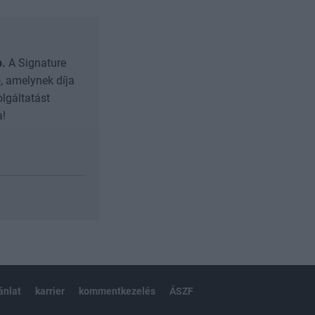
b.
A Signature
, amelynek díja
olgáltatást
a!
ánlat
karrier
kommentkezelés
ÁSZF