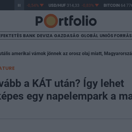
/HUF
363,45
-0,54%
USD/HUF
314,33
-0,83%
BITCOIN
64 776,
EFEKTETÉS
BANK
DEVIZA
GAZDASÁG
GLOBÁL
UNIÓS FORRÁ
utális amerikai vámok jönnek az orosz olaj miatt, Magyarorsz
ATURE
vább a KÁT után? Így lehet
képes egy napelempark a m