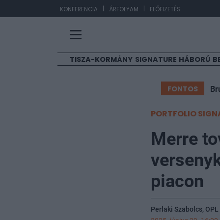
|
|
EUR
KONFERENCIA
ÁRFOLYAM
ELŐFIZETÉS
TISZA-KORMÁNY
SIGNATURE
HÁBORÚ
B
FONTOS
Br
PORTFOLIO SIGN
Merre to
verseny
piacon
Perlaki Szabolcs, OPL