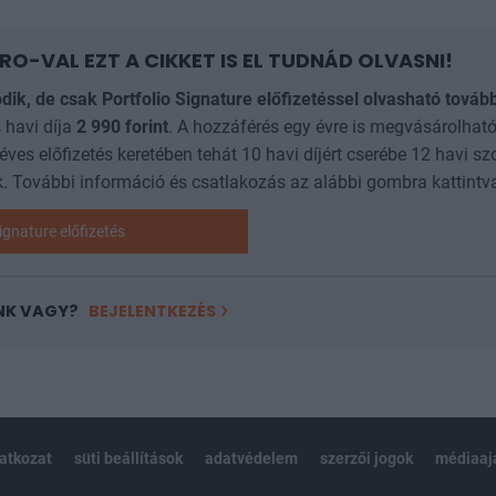
RO-VAL EZT A CIKKET IS EL TUDNÁD OLVASNI!
ódik, de csak Portfolio Signature előfizetéssel olvasható továb
 havi díja
2 990
forint
. A hozzáférés egy évre is megvásárolható
 éves előfizetés keretében tehát 10 havi díjért cserébe 12 havi sz
. További információ és csatlakozás az alábbi gombra kattintv
ignature előfizetés
NK VAGY?
BEJELENTKEZÉS
latkozat
süti beállítások
adatvédelem
szerzői jogok
médiaaj