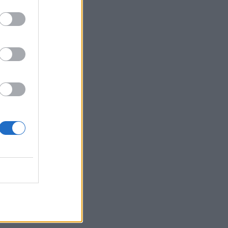
rszágon azzal a
 elterjedését. A
ZÓ VILLAMOS
 energiaforrások
élyek általában
rásokból
 elősegíti a
zú távú
illetve a bevétel
tak bele a