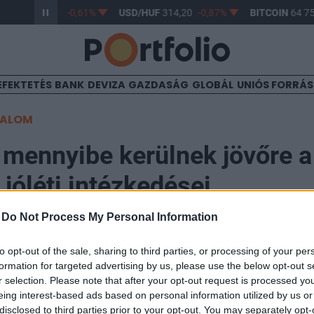
R/HUF
363,17
-0,61%
USD/HUF
314,20
-0,87%
BITCOIN
64 75
EFEKTETÉS
BANK
DEVIZA
GAZDASÁG
GLOBÁL
UNIÓS FORRÁ
TALOM
, mennyibe kerülnek jövőre a
jóléti intézkedései
-
Do Not Process My Personal Information
:01
to opt-out of the sale, sharing to third parties, or processing of your per
formation for targeted advertising by us, please use the below opt-out s
kban bejelentett jóléti kormányzati intézkedések a GD
r selection. Please note that after your opt-out request is processed y
elhetik a költségvetés hiányát jövőre – derült ki az 
eing interest-based ads based on personal information utilized by us or
disclosed to third parties prior to your opt-out. You may separately opt-