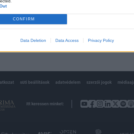
lected.
Out
CONFIRM
Előfizetés
Data Deletion
Data Access
Privacy Policy
NK VAGY?
BEJELENTKEZÉS
latkozat
süti beállítások
adatvédelem
szerzői jogok
médiaaj
Itt keressen minket: