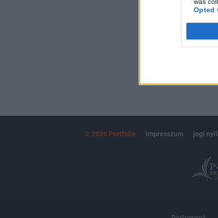
was col
kötéslistái
Opted 
MÁR ELŐFIZETŐ
© 2026 Portfolio
impresszum
jogi nyi
Partnereink