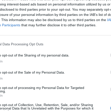
eing interest-based ads based on personal information utilized by us or
:01
disclosed to third parties prior to your opt-out. You may separately opt-
losure of your personal information by third parties on the IAB’s list of
. This information may also be disclosed by us to third parties on the
IA
ővárosi Közgyűlés tagja jelentette be, hogy átment a j
Participants
that may further disclose it to other third parties.
az óbudai K-híd felújítása.
om frakcióvezetője szerint átment a javaslata a jövő évi fővár
l Data Processing Opt Outs
beszerzés sikere esetén a Sziget fesztivál után indulhat meg. A f
 javaslatunkra gondoskodott a Közgyűlés – emelte ki. A politik
o opt-out of the Sharing of my personal data.
sten jóval többet kellene költeni az úthálózat...
In
ASÓNK!
o opt-out of the Sale of my Personal Data.
In
a portfolio.hu hírarchívumához tartozik, melynek olvasása előf
to opt-out of processing my Personal Data for Targeted
ötött.
ing.
In
övetkezőket tartalmazza:
 teljes cikkarchívum
o opt-out of Collection, Use, Retention, Sale, and/or Sharing
ersonal Data that Is Unrelated with the Purposes for which it
 BÉT elmúlt 2 év napon belüli