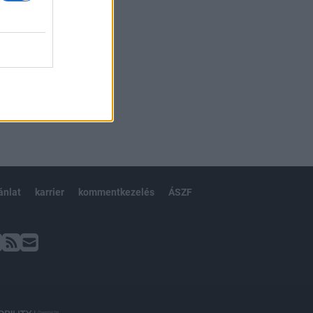
ánlat
karrier
kommentkezelés
ÁSZF