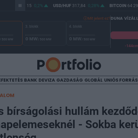
EUR/HUF
366,15
0,2%
USD/HUF
317,84
0,28%
BITCOIN
64 29
DUNA VÍZÁL
Mit jelent ez?
3. blokk
4. blokk
0 MW
0 MW
/ 500 MW
/ 500 MW
/ 500 MW
-144c
A Duna vízállása Paksnál -127 cm. A biztonsági határ -144 cm,
EFEKTETÉS
BANK
DEVIZA
GAZDASÁG
GLOBÁL
UNIÓS FORRÁ
TALOM
 bírságolási hullám kezdőd
napelemeseknél - Sokba kerü
tlenség