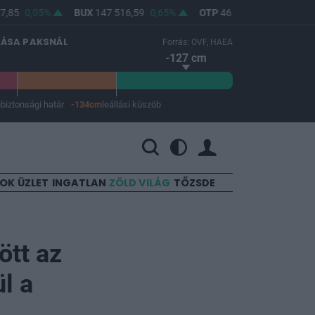
7,85
0,05%
BUX
147 516,59
0,65%
OTP
46 100
0,44%
MO
LÁSA PAKSNÁL
Forrás: OVF, HAEA
-127 cm
m
biztonsági határ
-134cm
leállási küszöb
 a leállási küszöb -134 cm.
SOK
ÜZLET
INGATLAN
ZÖLD VILÁG
TŐZSDE
ött az
l a