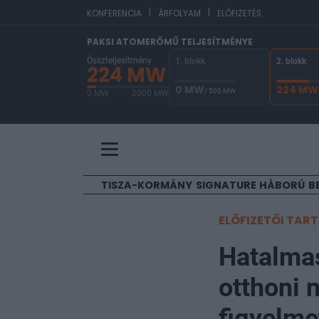
|
|
KONFERENCIA
ÁRFOLYAM
ELŐFIZETÉS
PAKSI ATOMERŐMŰ TELJESÍTMÉNYE
Összteljesítmény
1. blokk
2. blokk
224 MW
0 MW
224 MW
/ 500 MW
0 MW
2000 MW
A Paksi Atomerőmű összteljesítménye 224 MW. 
TISZA-KORMÁNY
SIGNATURE
HÁBORÚ
B
ELŐFIZETŐI TAR
Hatalmas
otthoni 
figyelme