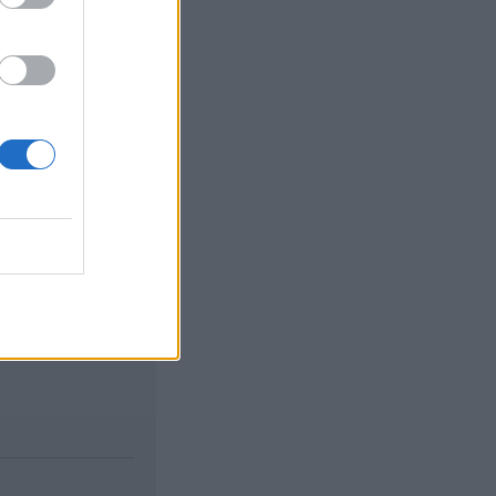
i körülmények közt,
i módszer miatt a
erül, illetve így van
izetéses