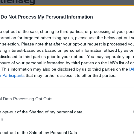
-
Do Not Process My Personal Information
to opt-out of the sale, sharing to third parties, or processing of your per
formation for targeted advertising by us, please use the below opt-out s
retű napelemes kiserőművek (HMKE-k) hálózati terme
r selection. Please note that after your opt-out request is processed y
ban is támogatásnak minősülő szaldó elszámolási re
eing interest-based ads based on personal information utilized by us or
és a bruttó elszámolás 2024 elejétől kezdődő fokozat
disclosed to third parties prior to your opt-out. You may separately opt-
k szerint indokolatlan mértékben rontotta a hazai lak
losure of your personal information by third parties on the IAB’s list of
. This information may also be disclosed by us to third parties on the
IA
térülését. Azonban az új elszámolási rendszerbe ker
Participants
that may further disclose it to other third parties.
e még annál is kevésbé gazdaságos, mint amit a telj
nt a kilowattóránkénti (kWh) 5 forintos betáplálási tari
os lakossági áramár közötti eltérés sugall. A hálózati c
l Data Processing Opt Outs
orlatával kapcsolatos problémát súlyosbítja, hogy az í
indig élő betáplálási korlátozás által érintett körzet
o opt-out of the Sharing of my personal data.
ek el kiróni a tiltást szándékukon és tudtukon kívül m
In
o opt-out of the Sale of my Personal Data.