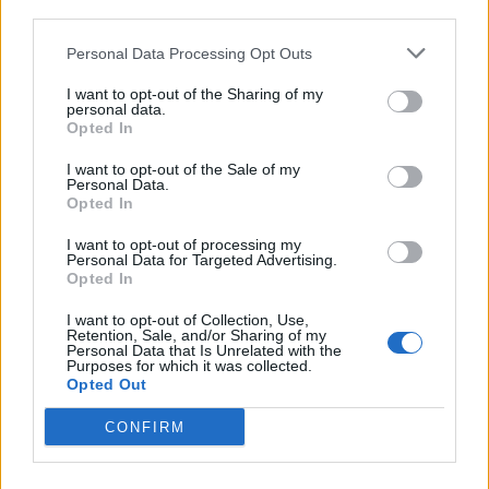
third parties.
hetedik hetében (február 9-15.) az országban 262
300 fő fordult orvoshoz akut légúti fertőzés (ARI)
Personal Data Processing Opt Outs
tüneteivel, 7,5%-kal kevesebben, mint a 6. héten, és
I want to opt-out of the Sharing of my
66 800 influenzaszerű (ILI) tünetekkel (-13%).
personal data.
Opted In
AHOGY AZ ALÁBBI GRAFIKONOK SEJTETIK -
I want to opt-out of the Sale of my
Personal Data.
DIREKT ÁBRÁZOLTUK AZ ELŐZŐ LÉGÚTI
Opted In
FERTŐZÉSES IDŐSZAKOKAT A 20. HÉT VÉGÉIG -,
I want to opt-out of processing my
Personal Data for Targeted Advertising.
MÁR A HATODIK HÉTEN ELÉRHETTÜK AZ IDEI
Opted In
SZEZON CSÚCSÁT, BÁR A FERTŐZÖTTEK SZÁMA
I want to opt-out of Collection, Use,
Retention, Sale, and/or Sharing of my
MÉG MEGUGORHAT A KÖVETKEZŐ HETEK
Personal Data that Is Unrelated with the
Purposes for which it was collected.
Opted Out
VALAMELYIKÉN, FŐLEG, HA HIDEGEBBRE
FORDUL AZ IDŐ.
CONFIRM
A hetedik heti ARI szám alacsonyabb, mint az előző