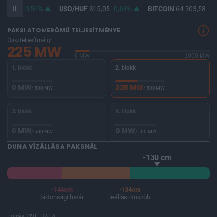
363,69
0,54%
USD/HUF
315,05
0,63%
BITCOIN
64 503,58
-0,
PAKSI ATOMERŐMŰ TELJESÍTMÉNYE
Összteljesítmény
225 MW
0 MW
2000 MW
1. blokk
2. blokk
0 MW
225 MW
/ 500 MW
/ 500 MW
3. blokk
4. blokk
0 MW
0 MW
/ 500 MW
/ 500 MW
DUNA VÍZÁLLÁSA PAKSNÁL
-130 cm
-144cm
-134cm
biztonsági határ
leállási küszöb
Forrás: OVF, HAEA