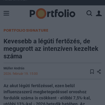
A Paksi Atomerőmű összteljesítménye 225 MW. A Duna vízállá
PORTFOLIO SIGNATURE
Kevesebb a légúti fertőzés, de
megugrott az intenzíven kezeltek
száma
Müller András
2026. február 19. 15:00
Az akut légúti fertőzéssel, ezen belül
influenzaszerű megbetegedéssel orvoshoz
fordulók száma is csökkent - előbbi 7,5%-kal,
utóbbi 13%-kal - 2026 hetedik hetében. Az