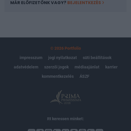
MÁR ELŐFIZETŐNK VAGY?
BEJELENTKEZÉS
© 2026 Portfolio
impresszum
jogi nyilatkozat
süti beállítások
adatvédelem
szerzői jogok
médiaajánlat
karrier
kommentkezelés
ÁSZF
Itt keressen minket: