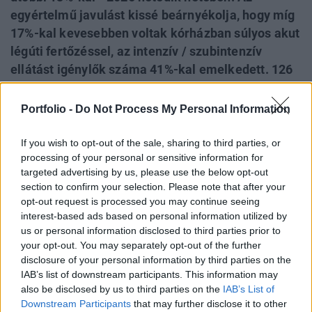
egyértelmű javulást kissé beárnyékolja, hogy míg
17%-kal kevesebben voltak kórházban súlyos akut
légúti fertőzéssel, az intenzív / szubintenzív
ellátást igénylők száma 41%-kal emelkedett. 126
ezernél is több gyerekkel fordultak szüleik
orvoshoz légúti fertőzés miatt, ám ez mintegy 14
Portfolio -
Do Not Process My Personal Information
ezres csökkenést jelent az előző héthez képest.
If you wish to opt-out of the sale, sharing to third parties, or
processing of your personal or sensitive information for
PRIVATE HEALTH FORUM 2026
targeted advertising by us, please use the below opt-out
Új lehetőségek a magyar egészségügy előtt - De
section to confirm your selection. Please note that after your
opt-out request is processed you may continue seeing
mégis mihez kezd ezzel a magánegészségügyi
interest-based ads based on personal information utilized by
szektor? Jubileumi konferenciánkon kiderül.
us or personal information disclosed to third parties prior to
Információ és jelentkezés
your opt-out. You may separately opt-out of the further
disclosure of your personal information by third parties on the
IAB’s list of downstream participants. This information may
A Nemzeti Népegészségügyi és Gyógyszerészeti
also be disclosed by us to third parties on the
IAB’s List of
Központ (NNGYK) csütörtöki jelentése szerint az év
Downstream Participants
that may further disclose it to other