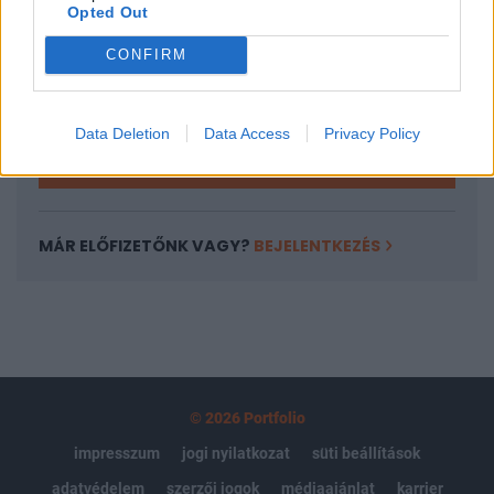
Opted Out
Az előfizetés a következőket tartalmazza:
Portfolio.hu teljes cikkarchívum
CONFIRM
Kötéslisták: BÉT elmúlt 2 év napon belüli
kötéslistái
Data Deletion
Data Access
Privacy Policy
Előfizetés
MÁR ELŐFIZETŐNK VAGY?
BEJELENTKEZÉS
© 2026 Portfolio
impresszum
jogi nyilatkozat
süti beállítások
adatvédelem
szerzői jogok
médiaajánlat
karrier