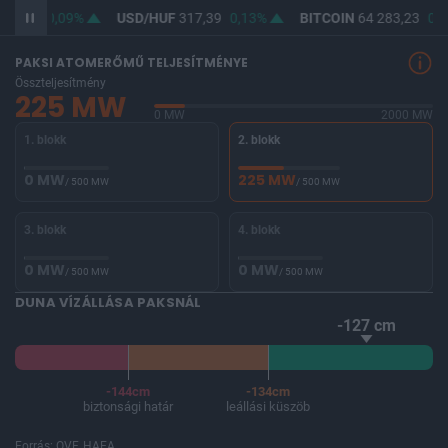
65,73
0,09%
USD/HUF
317,39
0,13%
BITCOIN
64 283,23
0,0
PAKSI ATOMERŐMŰ TELJESÍTMÉNYE
Összteljesítmény
225 MW
0 MW
2000 MW
1. blokk
2. blokk
0 MW
225 MW
/ 500 MW
/ 500 MW
3. blokk
4. blokk
0 MW
0 MW
/ 500 MW
/ 500 MW
DUNA VÍZÁLLÁSA PAKSNÁL
-127 cm
-144cm
-134cm
biztonsági határ
leállási küszöb
Forrás: OVF, HAEA