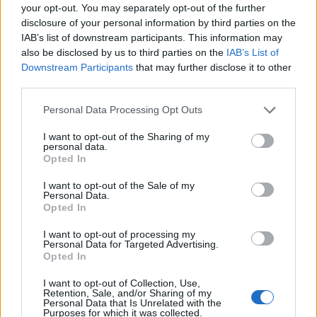
your opt-out. You may separately opt-out of the further
nyújthatnak a különböző vírusváltozatokkal
disclosure of your personal information by third parties on the
szemben, és egy esetleges világjárvány esetén
IAB’s list of downstream participants. This information may
gyorsan adaptálhatók.
also be disclosed by us to third parties on the
IAB’s List of
Downstream Participants
that may further disclose it to other
third parties.
Nyugat-magyarországi Economic Forum 2026Október 15-
én jön a Nyugat-magyarországi Economic Forum, ami
Personal Data Processing Opt Outs
magas szintű szakmai párbeszédet és értékes üzleti
kapcsolatokat kínál a régiós növekedés érdekében.
I want to opt-out of the Sharing of my
personal data.
Részletek a linken.Információ és jelentkezésAz EB közölte,
Opted In
hogy az innovatív oltóanyagokkal a jelenleginél
hatékonyabban vennék fel a küzdelmet az
I want to opt-out of the Sale of my
Personal Data.
influenzavírussal...
Opted In
I want to opt-out of processing my
Personal Data for Targeted Advertising.
KEDVES OLVASÓNK!
Opted In
A keresett cikk a portfolio.hu hírarchívumához
I want to opt-out of Collection, Use,
tartozik, melynek olvasása előfizetéses
Retention, Sale, and/or Sharing of my
Personal Data that Is Unrelated with the
regisztrációhoz kötött.
Purposes for which it was collected.