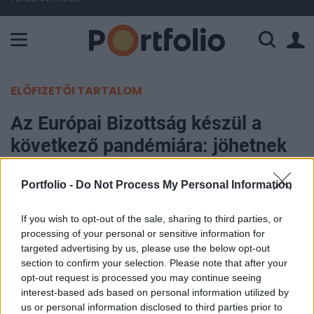
A Paksi Atomerőmű összteljesítménye 225 MW. A Duna vízállá
ELŐFIZETŐI TARTALOM
Az Európai Bizottság készül a
következő pandémiára: jöhetnek
az újgenerációs vakcinák
Portfolio -
Do Not Process My Personal Information
MTI
If you wish to opt-out of the sale, sharing to third parties, or
2026. február 20. 14:11
processing of your personal or sensitive information for
targeted advertising by us, please use the below opt-out
A testület közleménye szerint az Európai
section to confirm your selection. Please note that after your
Bizottság (EB) 225 millió eurót fordít az influenza
opt-out request is processed you may continue seeing
elleni újgenerációs vakcinák fejlesztésének
interest-based ads based on personal information utilized by
us or personal information disclosed to third parties prior to
felgyorsítására, amelyek szélesebb körű védelmet