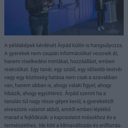
A példaképek kérdését Árpád külön is hangsúlyozza.
A gyerekek nem csupán információkat vesznek át,
hanem viselkedési mintákat, hozzáállást, emberi
reakciókat. Egy tanár, egy szülő, egy idősebb testvér
vagy egy közösség hatása nem csak a szavakban
van, hanem abban is, ahogy valaki figyel, ahogy
hibázik, ahogy együttérez. Árpád szerint ha a
tanulás túl nagy része gépre kerül, a gyerekektől
elveszünk valamit abból, amitől emberi léptékű
marad a fejlődésük: a kapcsolatot másokhoz és a
természethez. Ide köti a klímaváltozás és erőforrás-