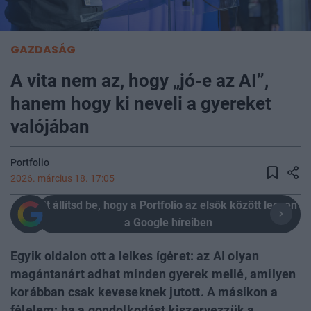
GAZDASÁG
A vita nem az, hogy „jó-e az AI”,
hanem hogy ki neveli a gyereket
valójában
Portfolio
2026. március 18. 17:05
Itt állítsd be, hogy a Portfolio az elsők között legyen
a Google híreiben
Egyik oldalon ott a lelkes ígéret: az AI olyan
magántanárt adhat minden gyerek mellé, amilyen
korábban csak keveseknek jutott. A másikon a
félelem: ha a gondolkodást kiszervezzük a