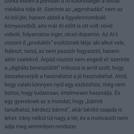
Dorka ebben a pontban a fő különbséget a social
médiára tolja át. Szerinte az „agyrohadás” nem az
AI-ból jön, hanem abból a figyelemromboló
környezetből, ami már AI előtt is ott volt: rövid
videók, folyamatos inger, olcsó dopamin. Az AI-t
viszont ő „produktív” eszköznek látja: aki alkot vele,
fejleszt, tanul, az nem passzív fogyasztó, hanem
aktív cselekvő. Árpád viszont nem engedi el: szerinte
a „digitális bennszülött” mítosza is arról szólt, hogy
összekeverjük a használatot a jó használattal. Attól,
hogy valaki könnyen nyúl egy eszközhöz, még nem
biztos, hogy tudatosan, értelmesen használja. És
egy gyereknek az a mondat, hogy „bármit
tanulhatsz, kérdezz bármit”, akár bénító csapda is
lehet: irány nélkül túl nagy a tér, és a motivációt nem
adja meg semmilyen rendszer.