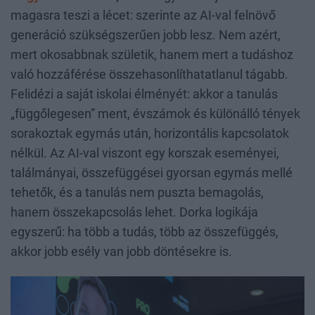
magasra teszi a lécet: szerinte az AI-val felnövő
generáció szükségszerűen jobb lesz. Nem azért,
mert okosabbnak születik, hanem mert a tudáshoz
való hozzáférése összehasonlíthatatlanul tágabb.
Felidézi a saját iskolai élményét: akkor a tanulás
„függőlegesen” ment, évszámok és különálló tények
sorakoztak egymás után, horizontális kapcsolatok
nélkül. Az AI-val viszont egy korszak eseményei,
találmányai, összefüggései gyorsan egymás mellé
tehetők, és a tanulás nem puszta bemagolás,
hanem összekapcsolás lehet. Dorka logikája
egyszerű: ha több a tudás, több az összefüggés,
akkor jobb esély van jobb döntésekre is.