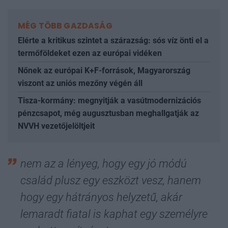
MÉG TÖBB GAZDASÁG
Elérte a kritikus szintet a szárazság: sós víz önti el a
termőföldeket ezen az európai vidéken
Nőnek az európai K+F-források, Magyarország
viszont az uniós mezőny végén áll
Tisza-kormány: megnyitják a vasútmodernizációs
pénzcsapot, még augusztusban meghallgatják az
NVVH vezetőjelöltjeit
nem az a lényeg, hogy egy jó módú
család plusz egy eszközt vesz, hanem
hogy egy hátrányos helyzetű, akár
lemaradt fiatal is kaphat egy személyre