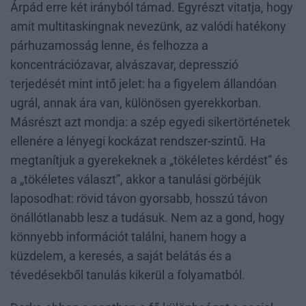
Árpád erre két irányból támad. Egyrészt vitatja, hogy
amit multitaskingnak nevezünk, az valódi hatékony
párhuzamosság lenne, és felhozza a
koncentrációzavar, alvászavar, depresszió
terjedését mint intő jelet: ha a figyelem állandóan
ugrál, annak ára van, különösen gyerekkorban.
Másrészt azt mondja: a szép egyedi sikertörténetek
ellenére a lényegi kockázat rendszer-szintű. Ha
megtanítjuk a gyerekeknek a „tökéletes kérdést” és
a „tökéletes választ”, akkor a tanulási görbéjük
laposodhat: rövid távon gyorsabb, hosszú távon
önállótlanabb lesz a tudásuk. Nem az a gond, hogy
könnyebb információt találni, hanem hogy a
küzdelem, a keresés, a saját belátás és a
tévedésekből tanulás kikerül a folyamatból.