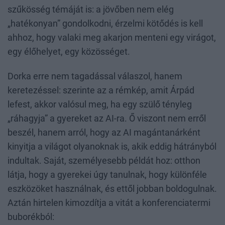
szűkösség témáját is: a jövőben nem elég
„hatékonyan” gondolkodni, érzelmi kötődés is kell
ahhoz, hogy valaki meg akarjon menteni egy virágot,
egy élőhelyet, egy közösséget.
Dorka erre nem tagadással válaszol, hanem
keretezéssel: szerinte az a rémkép, amit Árpád
lefest, akkor valósul meg, ha egy szülő tényleg
„ráhagyja” a gyereket az AI-ra. Ő viszont nem erről
beszél, hanem arról, hogy az AI magántanárként
kinyitja a világot olyanoknak is, akik eddig hátrányból
indultak. Saját, személyesebb példát hoz: otthon
látja, hogy a gyerekei úgy tanulnak, hogy különféle
eszközöket használnak, és ettől jobban boldogulnak.
Aztán hirtelen kimozdítja a vitát a konferenciatermi
buborékból: