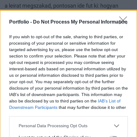
a leirat megszakad, pontosan ide fut ki: hogyan
kerülhető el, hogy ugyanaz történjen az AI-jal, mint a
Portfolio -
Do Not Process My Personal Information
korábbi digitális hullámokkal, ahol a lelkes ígéretek
mögött sokszor felkészületlenség és
If you wish to opt-out of the sale, sharing to third parties, or
figyelemvesztés maradt.
processing of your personal or sensitive information for
targeted advertising by us, please use the below opt-out
Címlapkép forrása: Portfolio
section to confirm your selection. Please note that after your
opt-out request is processed you may continue seeing
interest-based ads based on personal information utilized by
Címkék:
gyerek,
klímaváltozás,
információs technológia,
oktatás,
us or personal information disclosed to third parties prior to
mesterséges intelligencia,
digitalizáció,
tanulás,
digitális technológia,
your opt-out. You may separately opt-out of the further
generáció,
social media,
ai
disclosure of your personal information by third parties on the
IAB’s list of downstream participants. This information may
CÍMLAPRÓL AJÁNLJUK
also be disclosed by us to third parties on the
IAB’s List of
Downstream Participants
that may further disclose it to other
third parties.
Personal Data Processing Opt Outs