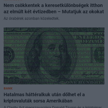
Nem csökkentek a keresetkülönbségek itthon
az elmúlt két évtizedben – Mutatjuk az okokat
Az órabérek azonban közeledtek.
BANK
Hatalmas háttéralkuk után dőlhet el a
kriptovaluták sorsa Amerikában
A Clarity Act megszavazása Donald Trump és a kriptoipar