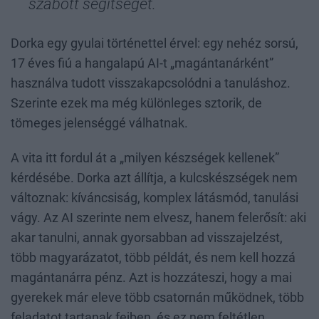
szabott segítséget.
Dorka egy gyulai történettel érvel: egy nehéz sorsú,
17 éves fiú a hangalapú AI-t „magántanárként”
használva tudott visszakapcsolódni a tanuláshoz.
Szerinte ezek ma még különleges sztorik, de
tömeges jelenséggé válhatnak.
A vita itt fordul át a „milyen készségek kellenek”
kérdésébe. Dorka azt állítja, a kulcskészségek nem
változnak: kíváncsiság, komplex látásmód, tanulási
vágy. Az AI szerinte nem elvesz, hanem felerősít: aki
akar tanulni, annak gyorsabban ad visszajelzést,
több magyarázatot, több példát, és nem kell hozzá
magántanárra pénz. Azt is hozzáteszi, hogy a mai
gyerekek már eleve több csatornán működnek, több
feladatot tartanak fejben, és ez nem feltétlen