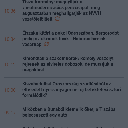
Tisza-kormány: megnyitják a
vasútmodernizációs pénzcsapot, még
10:36
augusztusban meghallgatják az NVVH
vezetőjelöltjeit
Éjszaka kitört a pokol Odesszában, Bergorodot
pedig az ukránok lövik - Háborús híreink
10:34
vasárnap
Kimondták a szakemberek: komoly veszélyt
rejtenek az elviteles dobozok, de mutatjuk a
10:12
megoldást
Kiszabadulhat Oroszország szorításából az
elfeledett nyersanyagóriás: új befektetési sztori
10:00
formálódik?
Miközben a Dunából kiemelik őket, a Tiszába
09:17
belecsúszott egy autó