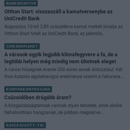
BANKMONITOR
Otthon Start: visszaszáll a kamatversenybe az
UniCredit Bank
Augusztus 10-tól 2,89 százalékos kamat mellett kínálja az
Otthon Start hitelt az UniCredit Bank, ez jelentős
megtakarítást jelenthet a standard évi 3 százalékos
CHIKANSPLANET
kamathoz képest. De arról sem s
A városok egyik legjobb klímafegyvere a fa, de a
legtöbb helyen még mindig nem ültetnek eleget
A városi hőségnek évente 350 ezren esnek áldozatául. Két
friss kutatás egybehangzó eredménye szerint a fakorona
akár a városi hőszigethatás felét is semlegesítheti
KONYHAKONTROLLING
Csúcsidőben drágább áram?
A közgazdaságtannak vannak olyan területei, amik elsőre
felháborítóan hangzanak, de jobban megnézve
összességében jobb kimenethez vezetnek. Az igaz, hogy
KASZA ELLIOTT-TAL
némi kellemetlenséggel is járnak. Az