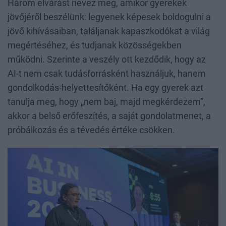
Három elvárást nevez meg, amikor gyerekek
jövőjéről beszélünk: legyenek képesek boldogulni a
jövő kihívásaiban, találjanak kapaszkodókat a világ
megértéséhez, és tudjanak közösségekben
működni. Szerinte a veszély ott kezdődik, hogy az
AI-t nem csak tudásforrásként használjuk, hanem
gondolkodás-helyettesítőként. Ha egy gyerek azt
tanulja meg, hogy „nem baj, majd megkérdezem”,
akkor a belső erőfeszítés, a saját gondolatmenet, a
próbálkozás és a tévedés értéke csökken.