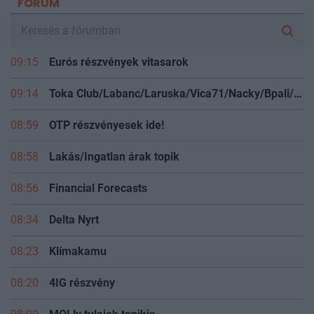
FÓRUM
09:15
Eurós részvények vitasarok
09:14
Toka Club/Labanc/Laruska/Vica71/Nacky/Bpali/Oldrider/Josefernando/Mcbull/Kawaszabi
08:59
OTP részvényesek ide!
08:58
Lakás/Ingatlan árak topik
08:56
Financial Forecasts
08:34
Delta Nyrt
08:23
Klímakamu
08:20
4IG részvény