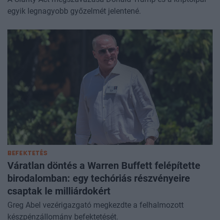
egyik legnagyobb győzelmét jelentené.
BEFEKTETÉS
Váratlan döntés a Warren Buffett felépítette
birodalomban: egy techóriás részvényeire
csaptak le milliárdokért
Greg Abel vezérigazgató megkezdte a felhalmozott
készpénzállomány befektetését.