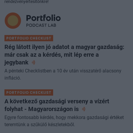
Hírek, eseményajánlók első kézből:
iratkozzon fel
exkluzív
rendezvényértesítőnkre!
PORTFOLIO CHECKLIST
Rég látott ilyen jó adatot a magyar gazdaság:
már csak az a kérdés, mit lép erre a
jegybank
A pénteki Checklistben a 10 év után visszatérő alacsony
infláció.
PORTFOLIO CHECKLIST
A következő gazdasági verseny a vízért
folyhat - Magyarországon
is
Egyre fontosabb kérdés, hogy mekkora gazdasági értéket
teremtünk a szűkülő készletekből.