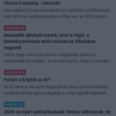
Clorox Company - elemzés
Van néhány Clorox részvényem az osztalék portfóliómban,
mert 48 éves osztalékemelési múltja van, és 2025 végén
úgy láttam, hogy jó áron meg tudom venni ezt a majdnem
HOLDBLOG
dividend king-et. Azt
Kevesebb alkoholt iszunk, mint a régió, a
következmények terén viszont az élbolyban
vagyunk
Lehet, hogy nem azok isznak a legtöbbet, akikről a
statisztikák ezt állítják - és az sem biztos, hogy a kevesebb
elfogyasztott alkohol kisebb társadalmi kárral... The post
HOLDBLOG
Kevesebb alkoholt iszunk
Feltöri a kriptót az AI?
Az AI néhány óra alatt megtalálhat olyan szoftverhibákat,
amelyek évekig rejtve maradtak a világ legjobb fejlesztői és
biztonsági szakemberei előtt. A kriptovilágban ennek
RSM BLOG
különösen nagy...
2026-os nyári adóváltozások: fontos változások, de