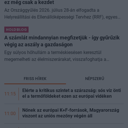
ez még csak a kezdet
Az Országgyűlés 2026. július 28-án elfogadta a
Helyreállítási és Ellenállóképességi Tervhez (RRF), egyes
kormányprogramokhoz és kormányhatározatokhoz
HOLDBLOG
kapcsolódó adóintézkedésekről, v
A számlát mindannyian megfizetjük - így gyűrűzik
végig az aszály a gazdaságon
Egy súlyos hőhullám a terméskiesésen keresztül
megemelheti az élelmiszerárakat, visszafoghatja a
gazdasági növekedést, ronthatja a termelékenységet, sőt
még az állam finanszírozását is m
FRISS HÍREK
NÉPSZERŰ
Elérte a kritikus szintet a szárazság: sós víz önti
11:15
el a termőföldeket ezen az európai vidéken
Nőnek az európai K+F-források, Magyarország
11:00
viszont az uniós mezőny végén áll