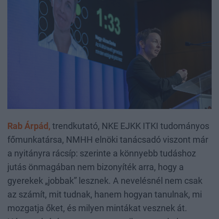
Rab Árpád,
trendkutató, NKE EJKK ITKI tudományos
főmunkatársa, NMHH elnöki tanácsadó viszont már
a nyitányra rácsíp: szerinte a könnyebb tudáshoz
jutás önmagában nem bizonyíték arra, hogy a
gyerekek „jobbak” lesznek. A nevelésnél nem csak
az számít, mit tudnak, hanem hogyan tanulnak, mi
mozgatja őket, és milyen mintákat vesznek át.