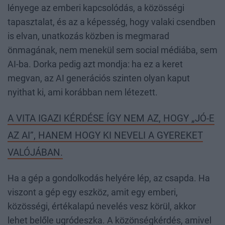
lényege az emberi kapcsolódás, a közösségi
tapasztalat, és az a képesség, hogy valaki csendben
is elvan, unatkozás közben is megmarad
önmagának, nem menekül sem social médiába, sem
AI-ba. Dorka pedig azt mondja: ha ez a keret
megvan, az AI generációs szinten olyan kaput
nyithat ki, ami korábban nem létezett.
A VITA IGAZI KÉRDÉSE ÍGY NEM AZ, HOGY „JÓ-E
AZ AI”, HANEM HOGY KI NEVELI A GYEREKET
VALÓJÁBAN.
Ha a gép a gondolkodás helyére lép, az csapda. Ha
viszont a gép egy eszköz, amit egy emberi,
közösségi, értékalapú nevelés vesz körül, akkor
lehet belőle ugródeszka. A közönségkérdés, amivel