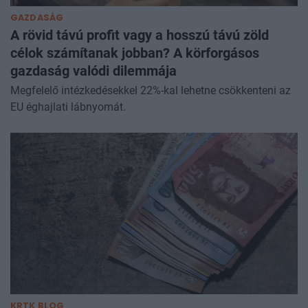
GAZDASÁG
A rövid távú profit vagy a hosszú távú zöld
célok számítanak jobban? A körforgásos
gazdaság valódi dilemmája
Megfelelő intézkedésekkel 22%-kal lehetne csökkenteni az
EU éghajlati lábnyomát.
KRTK BLOG