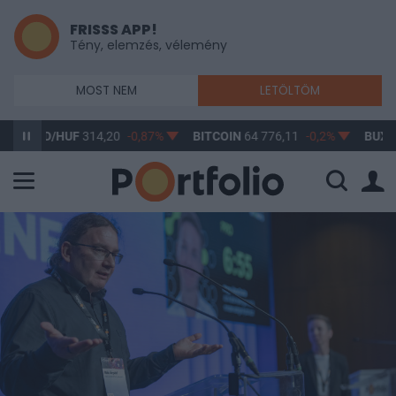
FRISSS APP!
Tény, elemzés, vélemény
MOST NEM
LETÖLTÖM
D/HUF
314,20
-0,87%
BITCOIN
64 776,11
-0,2%
BUX
148 632,