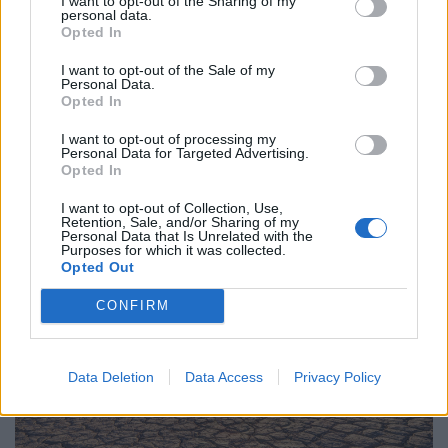
I want to opt-out of the Sharing of my
personal data.
Opted In
I want to opt-out of the Sale of my
Personal Data.
Opted In
I want to opt-out of processing my
Personal Data for Targeted Advertising.
ÜZLET
Opted In
Kiszabadulhat Oroszország szorításából az
elfeledett nyersanyagóriás: új befektetési
I want to opt-out of Collection, Use,
Retention, Sale, and/or Sharing of my
sztori formálódik?
Personal Data that Is Unrelated with the
Purposes for which it was collected.
Olcsó részvénypiaccal.
Opted Out
CONFIRM
Data Deletion
Data Access
Privacy Policy