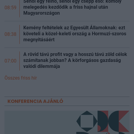
Sehol egy felhő, sehol egy csepp eső: komoly
melegedés kezdődik a friss hajnal után
08:59
Magyarországon
Kemény feltételek az Egyesült Államoknak: ezt
követeli a közel-keleti ország a Hormuzi-szoros
08:38
megnyitásáért
A rövid távú profit vagy a hosszú távú zöld célok
számítanak jobban? A körforgásos gazdaság
07:00
valódi dilemmája
Összes friss hír
KONFERENCIA AJÁNLÓ