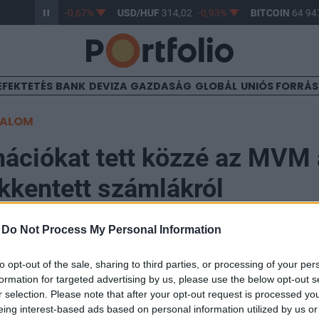
/HUF
362,98
-0,67%
USD/HUF
314,02
-0,93%
BITCOIN
64 947
EFEKTETÉS
BANK
DEVIZA
GAZDASÁG
GLOBÁL
UNIÓS FORRÁ
TALOM
mációkat tett közzé az MVM 
kkentett számlákról
-
Do Not Process My Personal Information
10
to opt-out of the sale, sharing to third parties, or processing of your per
formation for targeted advertising by us, please use the below opt-out s
e a januári rezsicsökkentési kedvezményt tartalma
r selection. Please note that after your opt-out request is processed y
g több mint 800 ezer ügyfél kapta meg az elszámolást. 
eing interest-based ads based on personal information utilized by us or