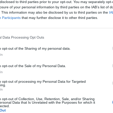
indenkihez eljuttatja a bizonylatokat. Eközben az á
disclosed to third parties prior to your opt-out. You may separately opt-
mény átvezetésének igénylésére április végéig van l
losure of your personal information by third parties on the IAB’s list of
. This information may also be disclosed by us to third parties on the
IA
Participants
that may further disclose it to other third parties.
készülő elszámolások napok óta folyamatosan érkeznek. Az ele
százezrei már a hétvégén megkapták a dokumentumot. A napokb
 is nagyüzemben zajlik. A jóváírt összeg a számla harmadik ol
l Data Processing Opt Outs
mogatás, túlfizetés" sorban ellenőrizhető. A januári fogyasztásra
o opt-out of the Sharing of my personal data.
In
ASÓNK!
o opt-out of the Sale of my Personal Data.
a portfolio.hu hírarchívumához tartozik, melynek olvasása előf
In
ötött.
to opt-out of processing my Personal Data for Targeted
övetkezőket tartalmazza:
ing.
In
 teljes cikkarchívum
 BÉT elmúlt 2 év napon belüli
o opt-out of Collection, Use, Retention, Sale, and/or Sharing
ersonal Data that Is Unrelated with the Purposes for which it
lected.
Out