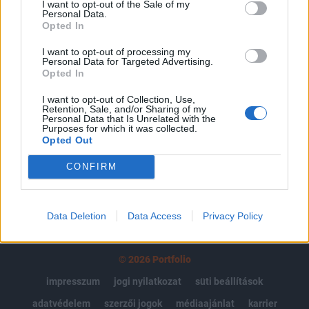
I want to opt-out of the Sale of my
Personal Data.
Az előfizetés a következőket tartalmazza:
Opted In
Portfolio.hu teljes cikkarchívum
Kötéslisták: BÉT elmúlt 2 év napon belüli
I want to opt-out of processing my
Personal Data for Targeted Advertising.
kötéslistái
Opted In
I want to opt-out of Collection, Use,
Előfizetés
Retention, Sale, and/or Sharing of my
Personal Data that Is Unrelated with the
Purposes for which it was collected.
Opted Out
MÁR ELŐFIZETŐNK VAGY?
BEJELENTKEZÉS
CONFIRM
Data Deletion
Data Access
Privacy Policy
© 2026 Portfolio
impresszum
jogi nyilatkozat
süti beállítások
adatvédelem
szerzői jogok
médiaajánlat
karrier