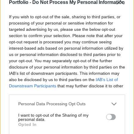
Portfolio -
Do Not Process My Personal Information
fizették ki a szolidaritási hozzájárulás második,
április 15-én esedékes részletét. Szentes és
If you wish to opt-out of the sale, sharing to third parties, or
Szolnok után Orosháza és Nagykanizsa sem utal –
processing of your personal or sensitive information for
hívta fel a figyelmet az ATV.
targeted advertising by us, please use the below opt-out
section to confirm your selection. Please note that after your
Nagykanizsa önkormányzata nem utalja át szerdán
opt-out request is processed you may continue seeing
interest-based ads based on personal information utilized by
a szolidaritási hozzájárulás aktuális részét – közölte a
us or personal information disclosed to third parties prior to
város polgármestere a közösségi oldalán. Horváth Jácint a
your opt-out. You may separately opt-out of the further
lépést úgy indokolta, hogy "ne a leköszönő kormány
disclosure of your personal information by third parties on the
döntsön a felhasználásáról". A városnak idén több mint
IAB’s list of downstream participants. This information may
egymilliárd forint összegű szolidaritási adót kellene
also be disclosed by us to third parties on the
IAB’s List of
megfizetnie. Orosháza polgármestere...
Downstream Participants
that may further disclose it to other
third parties.
KEDVES OLVASÓNK!
Personal Data Processing Opt Outs
A keresett cikk a portfolio.hu hírarchívumához
I want to opt-out of the Sharing of my
personal data.
tartozik, melynek olvasása előfizetéses
Opted In
regisztrációhoz kötött.