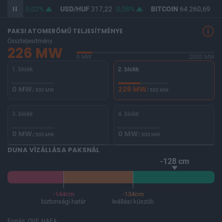
365,49
0,02%
USD/HUF
317,22
0,08%
BITCOIN
64 260,69
-0,
PAKSI ATOMERŐMŰ TELJESÍTMÉNYE
Összteljesítmény
226 MW
0 MW
2000 MW
1. blokk
2. blokk
0 MW
226 MW
/ 500 MW
/ 500 MW
3. blokk
4. blokk
0 MW
0 MW
/ 500 MW
/ 500 MW
DUNA VÍZÁLLÁSA PAKSNÁL
-128 cm
-144cm
-134cm
biztonsági határ
leállási küszöb
Forrás: OVF, HAEA