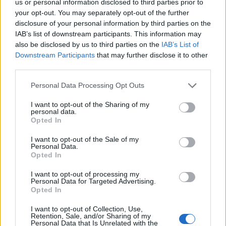
us or personal information disclosed to third parties prior to
ugyanis a bérdinamika meglepően magasan
your opt-out. You may separately opt-out of the further
disclosure of your personal information by third parties on the
maradt. A gyors bérkiáramlás és a belépő
IAB’s list of downstream participants. This information may
adókedvezmények következtében a bérek
also be disclosed by us to third parties on the
IAB’s List of
reálértéke éves alapon két számjegyű mértékben
Downstream Participants
that may further disclose it to other
bővült.
third parties.
Lendületben a hazai vállalkozások 2026A magyar
Personal Data Processing Opt Outs
gazdasági és finanszírozási környezet jelentős
I want to opt-out of the Sharing of my
átalakuláson megy keresztül, ismét az alkalmazkodás
personal data.
Opted In
kényszere elé állítva a hazai gazdasági ökoszisztémát. Erre
reagálva a Portfolio új konferenciájának célja, hogy
I want to opt-out of the Sale of my
gyakorlati útmutatást adjon a magyar vállalkozásoknak az
Personal Data.
Opted In
előttük álló gazdasági és működési kihívások...
I want to opt-out of processing my
Personal Data for Targeted Advertising.
KEDVES OLVASÓNK!
Opted In
A keresett cikk a portfolio.hu hírarchívumához
I want to opt-out of Collection, Use,
Retention, Sale, and/or Sharing of my
tartozik, melynek olvasása előfizetéses
Personal Data that Is Unrelated with the