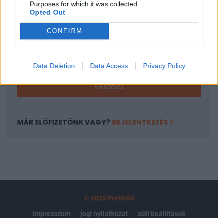
Purposes for which it was collected.
regisztrációhoz kötött.
Opted Out
Az előfizetés a következőket tartalmazza:
CONFIRM
Portfolio.hu teljes cikkarchívum
Kötéslisták: BÉT elmúlt 2 év napon belüli
kötéslistái
Data Deletion
Data Access
Privacy Policy
Előfizetés
MÁR ELŐFIZETŐNK VAGY?
BEJELENTKEZÉS
© 2026 Portfolio
impresszum
jogi nyilatkozat
süti beállítások