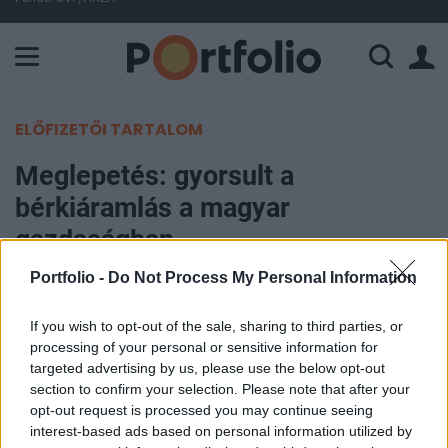
A Paksi Atomerőmű összteljesítménye 226 MW. A Duna vízállá
ELŐFIZETŐI TARTALOM
Meglepetés: gyorsult a
bérkiáramlás a magyar
gazdaságban
Portfolio -
Do Not Process My Personal Information
Portfolio
2026. április 17. 08:37
If you wish to opt-out of the sale, sharing to third parties, or
processing of your personal or sensitive information for
A januári, egyszeri fegyverpénzt tartalmazó,
targeted advertising by us, please use the below opt-out
section to confirm your selection. Please note that after your
kiugró kereseti adatok után februárra
opt-out request is processed you may continue seeing
normalizálódtak a béradatok. Ez a normalizálódás
interest-based ads based on personal information utilized by
azonban hordoz magában némi meglepetést,