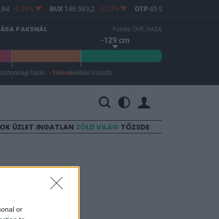
84
-0,29%
BUX
146 563,2
-1,03%
OTP
45 900
-1,82%
MO
LÁSA PAKSNÁL
Forrás: OVF, HAEA
-129 cm
m
biztonsági határ
-134cm
leállási küszöb
 a leállási küszöb -134 cm.
SOK
ÜZLET
INGATLAN
ZÖLD VILÁG
TŐZSDE
sonal or