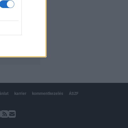
ánlat
karrier
kommentkezelés
ÁSZF