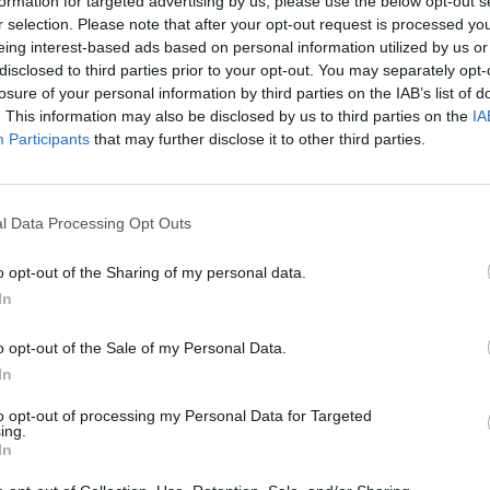
formation for targeted advertising by us, please use the below opt-out s
r selection. Please note that after your opt-out request is processed y
eing interest-based ads based on personal information utilized by us or
disclosed to third parties prior to your opt-out. You may separately opt-
losure of your personal information by third parties on the IAB’s list of
rgiaügynökség (IEA) vezetője szerint a világ a törté
. This information may also be disclosed by us to third parties on the
IA
i válságával néz szembe. A Hormuzi-szoros lezárása m
Participants
that may further disclose it to other third parties.
t ki a globális olajkínálatból, Európát pedig heteken be
olt be a CNBC.
l Data Processing Opt Outs
orum 2026Az energiaszektor csúcsvezetői egy helyen: stratégia
 beruházásokról, szabályozásról és az energetikai jövőjéről.Inf
o opt-out of the Sharing of my personal data.
rol, az IEA ügyvezető igazgatója a CNBC-nek nyilatkozva úgy fo
In
legnagyobb energiabiztonsági válságával néz szembe. A vezető 
o opt-out of the Sale of my Personal Data.
In
ASÓNK!
to opt-out of processing my Personal Data for Targeted
a portfolio.hu hírarchívumához tartozik, melynek olvasása előf
ing.
ötött.
In
övetkezőket tartalmazza: