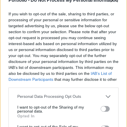
Portfolio -
Do Not Process My Personal Information
Sustainable World 2026Szeptember 8-án jön az év egyik
If you wish to opt-out of the sale, sharing to third parties, or
legjelentősebb üzleti fenntarthatósági találkozója, a
processing of your personal or sensitive information for
Portfolio Sustainable World 2026. A szektorsemleges
targeted advertising by us, please use the below opt-out
konferencia a zöld gazdasággal kapcsolatos
section to confirm your selection. Please note that after your
opt-out request is processed you may continue seeing
aktualitásokkal, a legégetőbb beavatkozási gyakorlatokkal
interest-based ads based on personal information utilized by
foglalkozik, de emellett helyszíne a Green Awards
us or personal information disclosed to third parties prior to
díjátadónak is. Részletek a linken.Információ és
your opt-out. You may separately opt-out of the further
jelentkezésA nap...
disclosure of your personal information by third parties on the
IAB’s list of downstream participants. This information may
also be disclosed by us to third parties on the
IAB’s List of
KEDVES OLVASÓNK!
Downstream Participants
that may further disclose it to other
third parties.
A keresett cikk a portfolio.hu hírarchívumához
tartozik, melynek olvasása előfizetéses
Personal Data Processing Opt Outs
regisztrációhoz kötött.
I want to opt-out of the Sharing of my
personal data.
Az előfizetés a következőket tartalmazza:
Opted In
Portfolio.hu teljes cikkarchívum
Kötéslisták: BÉT elmúlt 2 év napon belüli
I want to opt-out of the Sale of my