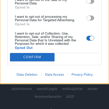
Personal Data.
kötéslistái
Opted In
I want to opt-out of processing my
Előfizetés
Personal Data for Targeted Advertising.
Opted In
I want to opt-out of Collection, Use,
MÁR ELŐFIZETŐNK VAGY?
BEJELENTKEZÉS
Retention, Sale, and/or Sharing of my
Personal Data that Is Unrelated with the
Purposes for which it was collected.
Opted Out
CONFIRM
© 2026 Portfolio
Data Deletion
Data Access
Privacy Policy
impresszum
jogi nyilatkozat
süti beállítások
adatvédelem
szerzői jogok
médiaajánlat
karrier
kommentkezelés
ÁSZF