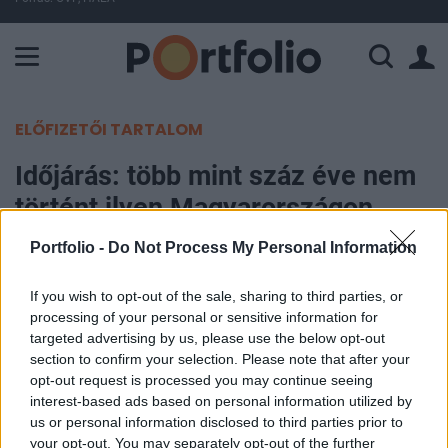
A Paksi Atomerőmű összteljesítménye 226 MW. A Duna vízállá
ELŐFIZETŐI TARTALOM
Időjárás: több mint száz éve nem
történt ilyen Magyarországon
Portfolio -
Do Not Process My Personal Information
Portfolio
2026. május 02. 15:47
If you wish to opt-out of the sale, sharing to third parties, or
processing of your personal or sensitive information for
Rendkívül száraz volt az idei április
targeted advertising by us, please use the below opt-out
Magyarországon: országos átlagban mindössze 4
section to confirm your selection. Please note that after your
opt-out request is processed you may continue seeing
milliméter csapadék hullott, miközben az ilyenkor
interest-based ads based on personal information utilized by
szokásos mennyiség nagyjából 40 milliméter
us or personal information disclosed to third parties prior to
lenne. Ez azt jelenti, hogy az átlagos áprilisi
your opt-out. You may separately opt-out of the further