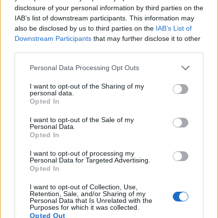
csapadékmennyiségnek csupán a tizede érkezett
disclosure of your personal information by third parties on the
IAB’s list of downstream participants. This information may
meg – számolt be a HungaroMet Nonprofit Zrt.
also be disclosed by us to third parties on the
IAB’s List of
Downstream Participants
that may further disclose it to other
Sustainable World 2026Szeptember 8-án jön az év egyik
third parties.
legjelentősebb üzleti fenntarthatósági találkozója, a
Portfolio Sustainable World 2026. A szektorsemleges
Personal Data Processing Opt Outs
konferencia a zöld gazdasággal kapcsolatos
I want to opt-out of the Sharing of my
aktualitásokkal, a legégetőbb beavatkozási gyakorlatokkal
personal data.
foglalkozik, de emellett helyszíne a Green Awards
Opted In
díjátadónak is. Részletek a linken.Információ és
I want to opt-out of the Sale of my
jelentkezésA meteorológiai...
Personal Data.
Opted In
I want to opt-out of processing my
KEDVES OLVASÓNK!
Personal Data for Targeted Advertising.
Opted In
A keresett cikk a portfolio.hu hírarchívumához
tartozik, melynek olvasása előfizetéses
I want to opt-out of Collection, Use,
Retention, Sale, and/or Sharing of my
regisztrációhoz kötött.
Personal Data that Is Unrelated with the
Purposes for which it was collected.
Az előfizetés a következőket tartalmazza:
Opted Out