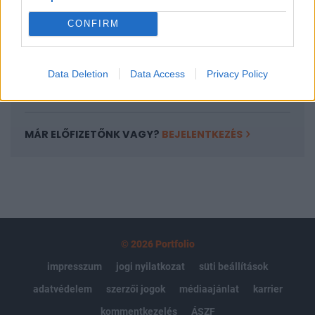
Portfolio.hu teljes cikkarchívum
CONFIRM
Kötéslisták: BÉT elmúlt 2 év napon belüli
kötéslistái
Data Deletion
Data Access
Privacy Policy
Előfizetés
MÁR ELŐFIZETŐNK VAGY?
BEJELENTKEZÉS
© 2026 Portfolio
impresszum
jogi nyilatkozat
süti beállítások
adatvédelem
szerzői jogok
médiaajánlat
karrier
kommentkezelés
ÁSZF