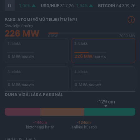
F
365,56
1,06%
USD/HUF
317,26
1,34%
BITCOIN
64 399,76
-
PAKSI ATOMERŐMŰ TELJESÍTMÉNYE
Összteljesítmény
226 MW
0 MW
2000 MW
1. blokk
2. blokk
0 MW
226 MW
/ 500 MW
/ 500 MW
3. blokk
4. blokk
0 MW
0 MW
/ 500 MW
/ 500 MW
DUNA VÍZÁLLÁSA PAKSNÁL
-129 cm
-144cm
-134cm
biztonsági határ
leállási küszöb
Forrás: OVF, HAEA