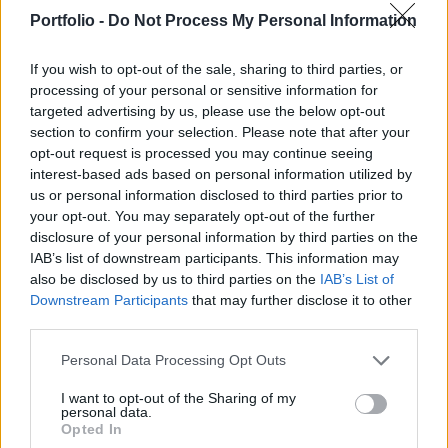
magántőke-tanácsadó céget. A tranzakcióval egy
Portfolio -
Do Not Process My Personal Information
új, meghatározó globális pénzügyi tanácsadó
részleg jön létre a piacon - számolt be a Forbes.
If you wish to opt-out of the sale, sharing to third parties, or
processing of your personal or sensitive information for
A megállapodás értelmében a Lazard mintegy 575 millió
targeted advertising by us, please use the below opt-out
dollárt (közel 180 milliárd forintot) fizet a londoni központú
section to confirm your selection. Please note that after your
vállalatért. Ez az összeg a későbbiekben a cég
opt-out request is processed you may continue seeing
interest-based ads based on personal information utilized by
teljesítményétől függően további 85 millió dollárral
us or personal information disclosed to third parties prior to
egészülhet ki. A felvásárlás eredményeként Lazard CL
your opt-out. You may separately opt-out of the further
néven egy új, integrált üzletág jön létre, amely a befektetési
disclosure of your personal information by third parties on the
bank harmadik globális pillére...
IAB’s list of downstream participants. This information may
also be disclosed by us to third parties on the
IAB’s List of
Downstream Participants
that may further disclose it to other
KEDVES OLVASÓNK!
third parties.
A keresett cikk a portfolio.hu hírarchívumához
Personal Data Processing Opt Outs
tartozik, melynek olvasása előfizetéses
regisztrációhoz kötött.
I want to opt-out of the Sharing of my
personal data.
Opted In
Az előfizetés a következőket tartalmazza: