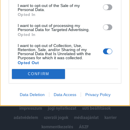
Portfolio.hu teljes cikkarchívum
I want to opt-out of the Sale of my
Personal Data.
Kötéslisták: BÉT elmúlt 2 év napon belüli
Opted In
kötéslistái
I want to opt-out of processing my
Personal Data for Targeted Advertising.
Előfizetés
Opted In
I want to opt-out of Collection, Use,
Retention, Sale, and/or Sharing of my
MÁR ELŐFIZETŐNK VAGY?
BEJELENTKEZÉS
Personal Data that Is Unrelated with the
Purposes for which it was collected.
Opted Out
CONFIRM
Data Deletion
Data Access
Privacy Policy
© 2026 Portfolio
impresszum
jogi nyilatkozat
süti beállítások
adatvédelem
szerzői jogok
médiaajánlat
karrier
kommentkezelés
ÁSZF